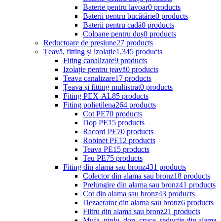
Baterie pentru lavoar
0 products
Baterii pentru bucătărie
0 products
Baterii pentru cadă
0 products
Coloane pentru duș
0 products
Reductoare de presiune
27 products
Țeavă, fitting și izolație
1,345 products
Fiting canalizare
9 products
Izolație pentru țeavă
0 products
Teava canalizare
17 products
Țeava și fitting multistrat
0 products
Fiting PEX-AL
85 products
Fiting polietilena
264 products
Cot PE
70 products
Dop PE
15 products
Racord PE
70 products
Robinet PE
12 products
Teava PE
15 products
Teu PE
75 products
Fiting din alama sau bronz
431 products
Colector din alama sau bronz
18 products
Prelungire din alama sau bronz
41 products
Cot din alama sau bronz
43 products
Dezaerator din alama sau bronz
6 products
Filtru din alama sau bronz
21 products
Mufa, niplu, dop, cruce, reductie din alama