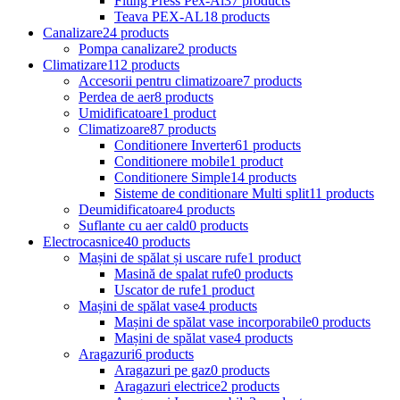
Fiting Press Pex-Al
37 products
Teava PEX-AL
18 products
Canalizare
24 products
Pompa canalizare
2 products
Climatizare
112 products
Accesorii pentru climatizoare
7 products
Perdea de aer
8 products
Umidificatoare
1 product
Climatizoare
87 products
Conditionere Inverter
61 products
Conditionere mobile
1 product
Conditionere Simple
14 products
Sisteme de conditionare Multi split
11 products
Deumidificatoare
4 products
Suflante cu aer cald
0 products
Electrocasnice
40 products
Mașini de spălat și uscare rufe
1 product
Masină de spalat rufe
0 products
Uscator de rufe
1 product
Mașini de spălat vase
4 products
Mașini de spălat vase incorporabile
0 products
Mașini de spălat vase
4 products
Aragazuri
6 products
Aragazuri pe gaz
0 products
Aragazuri electrice
2 products