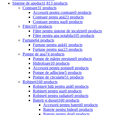
Sisteme de apeduct
1,813 products
Contoare
31 products
Accesorii pentru contoare
0 products
Contoare penru apă
23 products
Contoare pentru gaz
8 products
Filtre
105 products
Filtre pentru sisteme de incalzire
0 products
Filtre pentru apa potabila
105 products
Furtune
64 products
Furtune pentru apă
41 products
Furtune pentru gaz
23 products
Pompe de apa
74 products
Pompe de mărire presiune
0 products
Hidrofoare
10 products
Accesorii pentru pompe
8 products
Pompe de adîncime
5 products
Pompe de circulație
51 products
Robineți
160 products
Robineți bilă pentru apă
0 products
Robineți pentru gaz
0 products
Robineți pentru radiator
0 products
Baterii și dușuri
160 products
Accesorii pentru baterii
0 products
Baterie pentru bideu
0 products
Baterie pentru duș
0 products