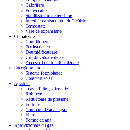
Calorifere
Podea caldă
Stabilizatoare de tensiune
Întreținerea sistemului de încălzire
Termostate
Vase de expansiune
Climatizare
Conditionere
Perdea de aer
Deumidificatoare
Umidificatoare de aer
Accesorii pentru climatizoare
Energie solara
Sisteme fotovoltaice
Colectori solari
Apeduct
Teava, fitting si izolatie
Robinete
Reductoare de presiune
Furtune
Contoare de apa și gaz
Filtre
Pompe de apa
Aprovizionare cu gaz