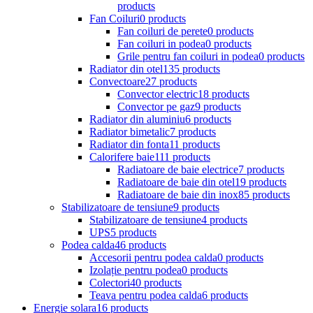
products
Fan Coiluri
0 products
Fan coiluri de perete
0 products
Fan coiluri in podea
0 products
Grile pentru fan coiluri in podea
0 products
Radiator din otel
135 products
Convectoare
27 products
Convector electric
18 products
Convector pe gaz
9 products
Radiator din aluminiu
6 products
Radiator bimetalic
7 products
Radiator din fonta
11 products
Calorifere baie
111 products
Radiatoare de baie electrice
7 products
Radiatoare de baie din otel
19 products
Radiatoare de baie din inox
85 products
Stabilizatoare de tensiune
9 products
Stabilizatoare de tensiune
4 products
UPS
5 products
Podea calda
46 products
Accesorii pentru podea calda
0 products
Izolație pentru podea
0 products
Colectori
40 products
Teava pentru podea calda
6 products
Energie solara
16 products