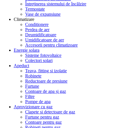
Întreținerea sistemului de încălzire
Termostate
Vase de expansiune
Climatizare
Conditionere
Perdea de aer
Deumidificatoare
Umidificatoare de aer
Accesorii pentru climatizoare
Energie solara
Sisteme fotovoltaice
Colectori solari
Apeduct
Teava, fitting si izolatie
Robinete
Reductoare de presiune
Furtune
Contoare de apa și gaz
Filtre
Pompe de apa
Aprovizionare cu gaz
Clapete si detectoare de gaz
Furtune pentru gaz
Contoare pentru gaz
Robineti pentru gaz