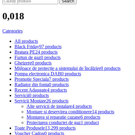
Search
0,018
Categories
All
products
Black Friday
97 products
Bratara PE
24 products
Furtun de gaz
0 products
Gheizere
0 products
Mijloace de protecție a sistemului de încălzire
0 products
Pompa electronica DAB
0 products
Promotie Speciala
7 products
Radiator din fonta
0 products
Recent Adaugate
4 products
Servicii
0 products
Servicii Montare
26 products
Alte servicii de instalare
4 products
Montare si deservirea conditionere
14 products
Montarea si reparatie cazane
6 products
Proiectarea conductei de gaz
1 product
Toate Produsele
13,299 products
Voucher Cadou
0 products