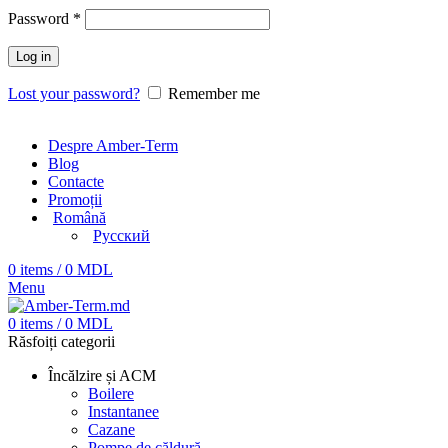
Password
*
Log in
Lost your password?
Remember me
Despre Amber-Term
Blog
Contacte
Promoții
Română
Русский
0
items
/
0
MDL
Menu
0
items
/
0
MDL
Răsfoiți categorii
Încălzire și ACM
Boilere
Instantanee
Cazane
Pompe de căldură