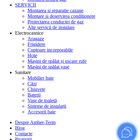
SERVICII
Montarea si reparatie cazane
Montare si deservirea conditionere
Proiectarea conductei de gaz
Alte servicii de instalare
Electrocasnice
Aragaze
Frigidere
Cuptoare incorporabile
Hote
Mașini de spălat și uscare rufe
Mașini de spălat vase
Sanitare
Mobilier baie
Căzi
Chiuvete
Baterii
Vase de toaletă
Sisteme de instalații
Accesorii baie
Despre Amber-Term
Blog
Contacte
Promoții