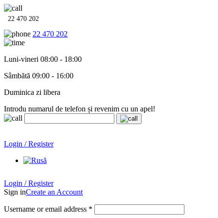
22 470 202
22 470 202
Luni-vineri 08:00 - 18:00
Sâmbătă 09:00 - 16:00
Duminica zi libera
Introdu numarul de telefon și revenim cu un apel!
Echipamente termo-hidro-sanitare în
12 rate cu 0% dobândă
.
Garanție până la 6 ani!
Login / Register
Echipamente termo-hidro-sanitare în
12 rate cu 0% dobândă
. Garanție până la 6 ani!
Login / Register
Sign in
Create an Account
Username or email address
*