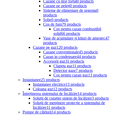
Cazane cu tiraj forțat
0 products
Cazane pe peleți
0 products
Sisteme de elimentare de urgenta
0
products
Sobe
0 products
Cos de fum
79 products
Cos pentru cazan combustibil
solid
66 products
Vase de acumulare și kituri de amestec
47
products
Cazane pe gaz
120 products
Cazane conventionale
45 products
Cazan in condensare
44 products
Accesorii gaz
31 products
Clapeta gaz
11 products
Detector gaze
7 products
Cos pentru cazan gaz
13 products
Instantanee
25 products
Instantanee electrice
13 products
Coloana gaz
12 products
Întreținerea sistemului de încălzire
14 products
Soluții de curațire sistem de încălzire
3 products
Soluții de menținere protecție a sistemului de
încălzire
11 products
Pompe de căldură
14 products