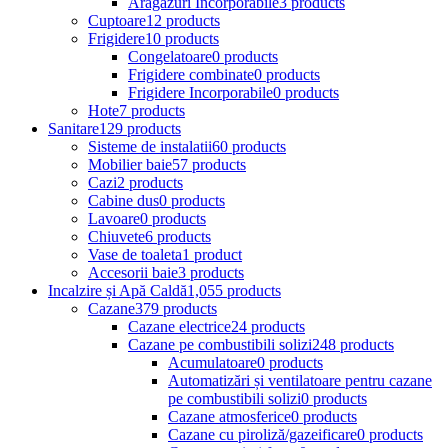
Aragazuri Incorporabile
3 products
Cuptoare
12 products
Frigidere
10 products
Congelatoare
0 products
Frigidere combinate
0 products
Frigidere Incorporabile
0 products
Hote
7 products
Sanitare
129 products
Sisteme de instalatii
60 products
Mobilier baie
57 products
Cazi
2 products
Cabine dus
0 products
Lavoare
0 products
Chiuvete
6 products
Vase de toaleta
1 product
Accesorii baie
3 products
Incalzire și Apă Caldă
1,055 products
Cazane
379 products
Cazane electrice
24 products
Cazane pe combustibili solizi
248 products
Acumulatoare
0 products
Automatizări și ventilatoare pentru cazane
pe combustibili solizi
0 products
Cazane atmosferice
0 products
Cazane cu piroliză/gazeificare
0 products