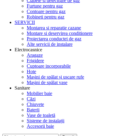
Clapete si detectoare de gaz
Furtune pentru gaz
Contoare pentru gaz
Robineti pentru gaz
SERVICII
Montarea si reparatie cazane
Montare si deservirea conditionere
Proiectarea conductei de gaz
Alte servicii de instalare
Electrocasnice
Aragaze
Frigidere
Cuptoare incorporabile
Hote
Mașini de spălat și uscare rufe
Mașini de spălat vase
Sanitare
Mobilier baie
Căzi
Chiuvete
Baterii
Vase de toaletă
Sisteme de instalații
Accesorii baie