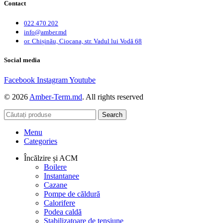
Contact
022 470 202
info@amber.md
or. Chișinău, Ciocana, str. Vadul lui Vodă 68
Social media
Facebook
Instagram
Youtube
© 2026
Amber-Term.md
. All rights reserved
Search
Menu
Categories
Încălzire și ACM
Boilere
Instantanee
Cazane
Pompe de căldură
Calorifere
Podea caldă
Stabilizatoare de tensiune