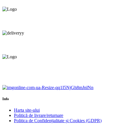
Consultanță tehnică
prin telefon și în Showroom Ciocana.
Livrare gratuită.
Service centru ciocana.
Calitate garantată.
Garanție până la 6 ani.
Info
Harta site-ului
Politică de livrare/returnare
Politica de Confidențialitate și Cookies (GDPR)