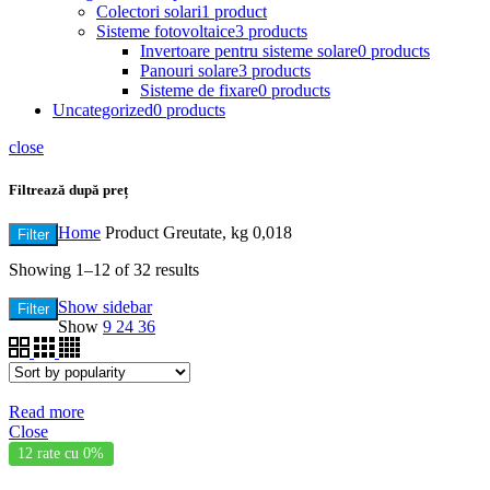
Colectori solari
1 product
Sisteme fotovoltaice
3 products
Invertoare pentru sisteme solare
0 products
Panouri solare
3 products
Sisteme de fixare
0 products
Uncategorized
0 products
close
Filtrează după preț
Home
Product Greutate, kg
0,018
Filter
Showing 1–12 of 32 results
Show sidebar
Filter
Show
9
24
36
Read more
Close
12 rate cu 0%