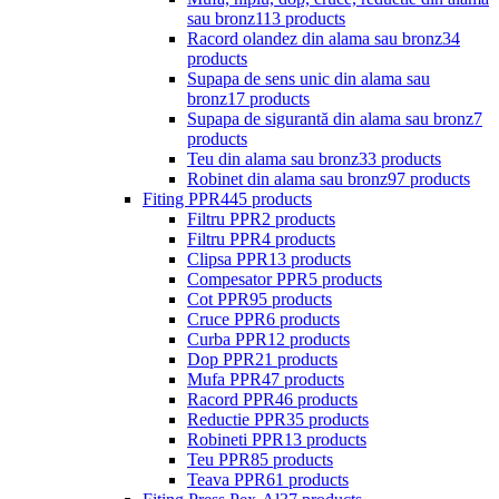
sau bronz
113 products
Racord olandez din alama sau bronz
34
products
Supapa de sens unic din alama sau
bronz
17 products
Supapa de sigurantă din alama sau bronz
7
products
Teu din alama sau bronz
33 products
Robinet din alama sau bronz
97 products
Fiting PPR
445 products
Filtru PPR
2 products
Filtru PPR
4 products
Clipsa PPR
13 products
Compesator PPR
5 products
Cot PPR
95 products
Cruce PPR
6 products
Curba PPR
12 products
Dop PPR
21 products
Mufa PPR
47 products
Racord PPR
46 products
Reductie PPR
35 products
Robineti PPR
13 products
Teu PPR
85 products
Teava PPR
61 products