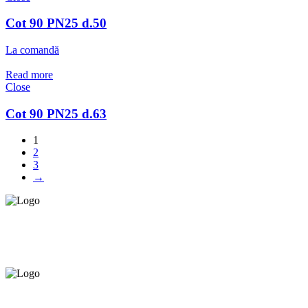
Cot 90 PN25 d.50
La comandă
Read more
Close
Cot 90 PN25 d.63
1
2
3
→
Asigurăm instalatori. servicii de
mentenanță și profilaxie
la
domiciliu
Oferim orice produs în
12 rate cu 0% dobândă