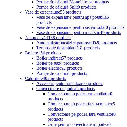
Pompe de căldură Monobloc
14 products
Pompe de căldură Split
0 products
Vase de expansiune
55 products
Vase de expansiune pentru apă potabilă
6
products
Vase de expansiune pentru sistem solar
0 products
Vase de expansiune pentru incalzire
49 products
Automatizări
138 products
Automatizări încălzire pardoseală
28 products
Termostate de ambianță
31 products
Boilere
154 products
Boiler indirect
57 products
Boiler pe gaz
4 products
Boiler electric
92 products
Pompe de caldura
8 products
Calorifere
302 products
Accesorii pentru radiatoare
0 products
Convectoare de podea
5 products
Convectoare in podea cu ventilator
0
products
Convectoare in podea fara ventilator
5
products
Convectoare pe podea fara ventilator
0
products
Grile pentru convectoare in podea
0