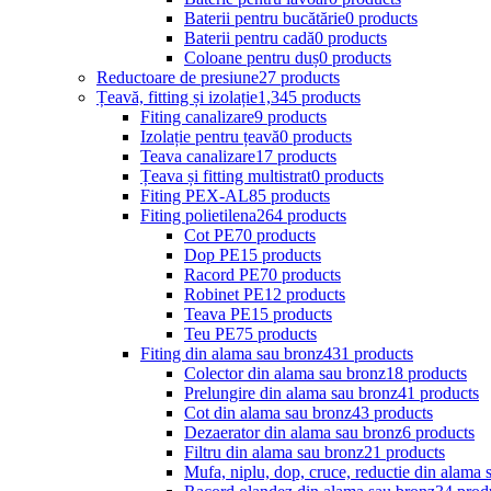
Baterii pentru bucătărie
0 products
Baterii pentru cadă
0 products
Coloane pentru duș
0 products
Reductoare de presiune
27 products
Țeavă, fitting și izolație
1,345 products
Fiting canalizare
9 products
Izolație pentru țeavă
0 products
Teava canalizare
17 products
Țeava și fitting multistrat
0 products
Fiting PEX-AL
85 products
Fiting polietilena
264 products
Cot PE
70 products
Dop PE
15 products
Racord PE
70 products
Robinet PE
12 products
Teava PE
15 products
Teu PE
75 products
Fiting din alama sau bronz
431 products
Colector din alama sau bronz
18 products
Prelungire din alama sau bronz
41 products
Cot din alama sau bronz
43 products
Dezaerator din alama sau bronz
6 products
Filtru din alama sau bronz
21 products
Mufa, niplu, dop, cruce, reductie din alama 