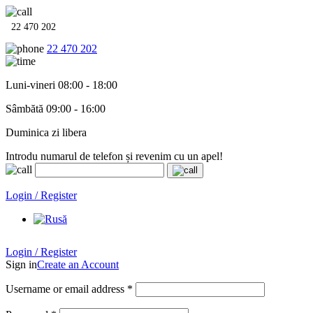
22 470 202
22 470 202
Luni-vineri 08:00 - 18:00
Sâmbătă 09:00 - 16:00
Duminica zi libera
Introdu numarul de telefon și revenim cu un apel!
Echipamente termo-hidro-sanitare în
12 rate cu 0% dobândă
. Garan
Login / Register
Login / Register
Sign in
Create an Account
Username or email address
*