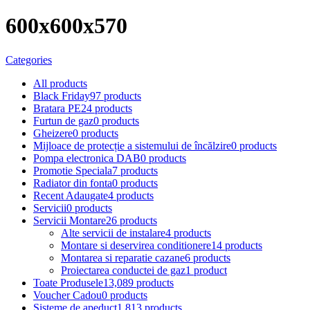
600x600x570
Categories
All
products
Black Friday
97 products
Bratara PE
24 products
Furtun de gaz
0 products
Gheizere
0 products
Mijloace de protecție a sistemului de încălzire
0 products
Pompa electronica DAB
0 products
Promotie Speciala
7 products
Radiator din fonta
0 products
Recent Adaugate
4 products
Servicii
0 products
Servicii Montare
26 products
Alte servicii de instalare
4 products
Montare si deservirea conditionere
14 products
Montarea si reparatie cazane
6 products
Proiectarea conductei de gaz
1 product
Toate Produsele
13,089 products
Voucher Cadou
0 products
Sisteme de apeduct
1,813 products