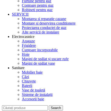
Furtune pentru gaz
Contoare pentru gaz
Robineti pentru gaz
SERVICII
Montarea si reparatie cazane
Montare si deservirea conditionere
Proiectarea conductei de gaz
Alte servicii de instalare
Electrocasnice
Aragaze
Frigidere
Cuptoare incorporabile
Hote
Mașini de spălat și uscare rufe
Mașini de spălat vase
Sanitare
Mobilier baie
Căzi
Chiuvete
Baterii
Vase de toaletă
Sisteme de instalații
Accesorii baie
Search