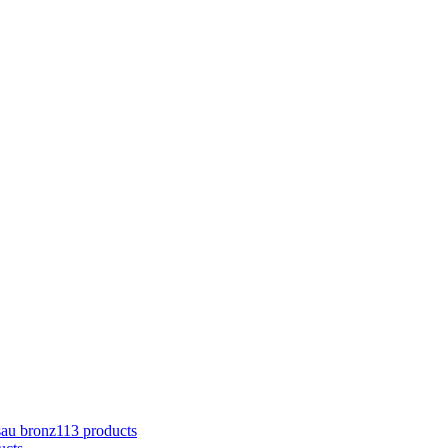
sau bronz
113 products