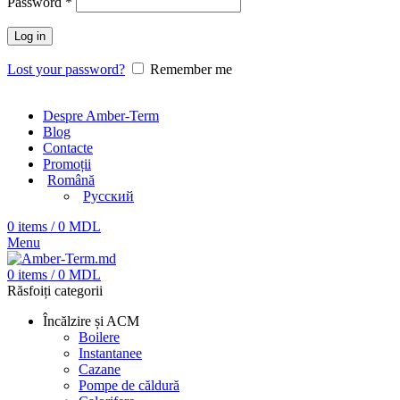
Password
*
Log in
Lost your password?
Remember me
Despre Amber-Term
Blog
Contacte
Promoții
Română
Русский
0
items
/
0
MDL
Menu
0
items
/
0
MDL
Răsfoiți categorii
Încălzire și ACM
Boilere
Instantanee
Cazane
Pompe de căldură