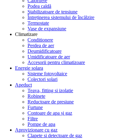
Calorifere
Podea caldă
Stabilizatoare de tensiune
Întreținerea sistemului de încălzire
Termostate
Vase de expansiune
Climatizare
Conditionere
Perdea de aer
Deumidificatoare
Umidificatoare de aer
Accesorii pentru climatizoare
Energie solara
Sisteme fotovoltaice
Colectori solari
Apeduct
Teava, fitting si izolatie
Robinete
Reductoare de presiune
Furtune
Contoare de apa și gaz
Filtre
Pompe de apa
Aprovizionare cu gaz
Clapete si detectoare de gaz