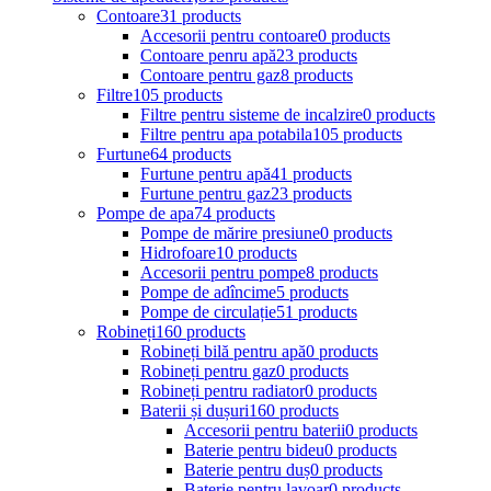
Contoare
31 products
Accesorii pentru contoare
0 products
Contoare penru apă
23 products
Contoare pentru gaz
8 products
Filtre
105 products
Filtre pentru sisteme de incalzire
0 products
Filtre pentru apa potabila
105 products
Furtune
64 products
Furtune pentru apă
41 products
Furtune pentru gaz
23 products
Pompe de apa
74 products
Pompe de mărire presiune
0 products
Hidrofoare
10 products
Accesorii pentru pompe
8 products
Pompe de adîncime
5 products
Pompe de circulație
51 products
Robineți
160 products
Robineți bilă pentru apă
0 products
Robineți pentru gaz
0 products
Robineți pentru radiator
0 products
Baterii și dușuri
160 products
Accesorii pentru baterii
0 products
Baterie pentru bideu
0 products
Baterie pentru duș
0 products
Baterie pentru lavoar
0 products