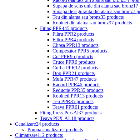
Racord olandez din alama sau bronz
34 prod
Supapa de sens unic din alama sau bronz
17 
Supapa de sigurantă din alama sau bronz
7 p
Teu din alama sau bronz
33 products
Robinet din alama sau bronz
97 products
Fiting PPR
445 products
Filtru PPR
2 products
Filtru PPR
4 products
Clipsa PPR
13 products
Compesator PPR
5 products
Cot PPR
95 products
Cruce PPR
6 products
Curba PPR
12 products
Dop PPR
21 products
Mufa PPR
47 products
Racord PPR
46 products
Reductie PPR
35 products
Robineti PPR
13 products
Teu PPR
85 products
Teava PPR
61 products
Fiting Press Pex-Al
37 products
Teava PEX-AL
18 products
Canalizare
24 products
Pompa canalizare
2 products
Climatizare
112 products