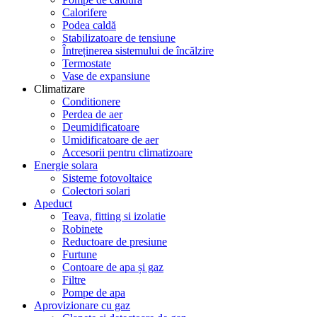
Calorifere
Podea caldă
Stabilizatoare de tensiune
Întreținerea sistemului de încălzire
Termostate
Vase de expansiune
Climatizare
Conditionere
Perdea de aer
Deumidificatoare
Umidificatoare de aer
Accesorii pentru climatizoare
Energie solara
Sisteme fotovoltaice
Colectori solari
Apeduct
Teava, fitting si izolatie
Robinete
Reductoare de presiune
Furtune
Contoare de apa și gaz
Filtre
Pompe de apa
Aprovizionare cu gaz