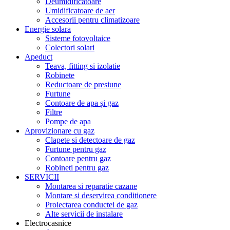
Deumidificatoare
Umidificatoare de aer
Accesorii pentru climatizoare
Energie solara
Sisteme fotovoltaice
Colectori solari
Apeduct
Teava, fitting si izolatie
Robinete
Reductoare de presiune
Furtune
Contoare de apa și gaz
Filtre
Pompe de apa
Aprovizionare cu gaz
Clapete si detectoare de gaz
Furtune pentru gaz
Contoare pentru gaz
Robineti pentru gaz
SERVICII
Montarea si reparatie cazane
Montare si deservirea conditionere
Proiectarea conductei de gaz
Alte servicii de instalare
Electrocasnice