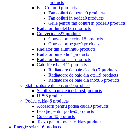
products
Fan Coiluri
0 products
Fan coiluri de perete
0 products
Fan coiluri in podea
0 products
Grile pentru fan coiluri in podea
0 products
Radiator din otel
135 products
Convectoare
27 products
Convector electric
18 products
Convector pe gaz
9 products
Radiator din aluminiu
6 products
Radiator bimetalic
7 products
Radiator din fonta
11 products
Calorifere baie
111 products
Radiatoare de baie electrice
7 products
Radiatoare de baie din otel
19 products
Radiatoare de baie din inox
85 products
Stabilizatoare de tensiune
9 products
Stabilizatoare de tensiune
4 products
UPS
5 products
Podea calda
46 products
Accesorii pentru podea calda
0 products
Izolație pentru podea
0 products
Colectori
40 products
Teava pentru podea calda
6 products
Energie solara
16 products