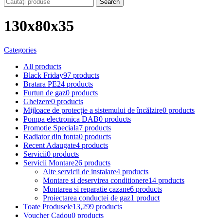
Search
130x80x35
Categories
All
products
Black Friday
97 products
Bratara PE
24 products
Furtun de gaz
0 products
Gheizere
0 products
Mijloace de protecție a sistemului de încălzire
0 products
Pompa electronica DAB
0 products
Promotie Speciala
7 products
Radiator din fonta
0 products
Recent Adaugate
4 products
Servicii
0 products
Servicii Montare
26 products
Alte servicii de instalare
4 products
Montare si deservirea conditionere
14 products
Montarea si reparatie cazane
6 products
Proiectarea conductei de gaz
1 product
Toate Produsele
13,299 products
Voucher Cadou
0 products