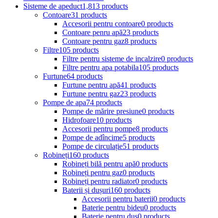
Sisteme de apeduct
1,813 products
Contoare
31 products
Accesorii pentru contoare
0 products
Contoare penru apă
23 products
Contoare pentru gaz
8 products
Filtre
105 products
Filtre pentru sisteme de incalzire
0 products
Filtre pentru apa potabila
105 products
Furtune
64 products
Furtune pentru apă
41 products
Furtune pentru gaz
23 products
Pompe de apa
74 products
Pompe de mărire presiune
0 products
Hidrofoare
10 products
Accesorii pentru pompe
8 products
Pompe de adîncime
5 products
Pompe de circulație
51 products
Robineți
160 products
Robineți bilă pentru apă
0 products
Robineți pentru gaz
0 products
Robineți pentru radiator
0 products
Baterii și dușuri
160 products
Accesorii pentru baterii
0 products
Baterie pentru bideu
0 products
Baterie pentru duș
0 products