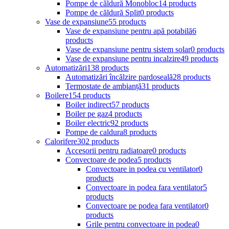
Pompe de căldură Monobloc
14 products
Pompe de căldură Split
0 products
Vase de expansiune
55 products
Vase de expansiune pentru apă potabilă
6
products
Vase de expansiune pentru sistem solar
0 products
Vase de expansiune pentru incalzire
49 products
Automatizări
138 products
Automatizări încălzire pardoseală
28 products
Termostate de ambianță
31 products
Boilere
154 products
Boiler indirect
57 products
Boiler pe gaz
4 products
Boiler electric
92 products
Pompe de caldura
8 products
Calorifere
302 products
Accesorii pentru radiatoare
0 products
Convectoare de podea
5 products
Convectoare in podea cu ventilator
0
products
Convectoare in podea fara ventilator
5
products
Convectoare pe podea fara ventilator
0
products
Grile pentru convectoare in podea
0