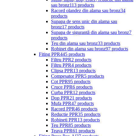
sau bronz
113 products
Racord olandez din alama sau bronz
34
products
Supapa de sens unic din alama sau
bronz
17 products
Supapa de sigurantă din alama sau bronz
7
products
Teu din alama sau bronz
33 products
Robinet din alama sau bronz
97 products
Fiting PPR
445 products
Filtru PPR
2 products
Filtru PPR
4 products
Clipsa PPR
13 products
Compesator PPR
5 products
Cot PPR
95 products
Cruce PPR
6 products
Curba PPR
12 products
Dop PPR
21 products
Mufa PPR
47 products
Racord PPR
46 products
Reductie PPR
35 products
Robineti PPR
13 products
Teu PPR
85 products
Teava PPR
61 products