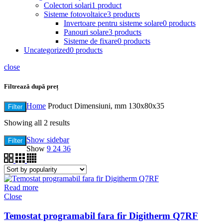
Colectori solari
1 product
Sisteme fotovoltaice
3 products
Invertoare pentru sisteme solare
0 products
Panouri solare
3 products
Sisteme de fixare
0 products
Uncategorized
0 products
close
Filtrează după preț
Home
Product Dimensiuni, mm
130x80x35
Filter
Showing all 2 results
Show sidebar
Filter
Show
9
24
36
Read more
Close
Temostat programabil fara fir Digitherm Q7RF