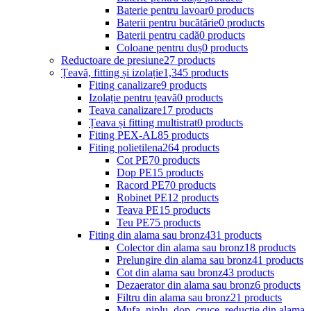
Baterie pentru lavoar
0 products
Baterii pentru bucătărie
0 products
Baterii pentru cadă
0 products
Coloane pentru duș
0 products
Reductoare de presiune
27 products
Țeavă, fitting și izolație
1,345 products
Fiting canalizare
9 products
Izolație pentru țeavă
0 products
Teava canalizare
17 products
Țeava și fitting multistrat
0 products
Fiting PEX-AL
85 products
Fiting polietilena
264 products
Cot PE
70 products
Dop PE
15 products
Racord PE
70 products
Robinet PE
12 products
Teava PE
15 products
Teu PE
75 products
Fiting din alama sau bronz
431 products
Colector din alama sau bronz
18 products
Prelungire din alama sau bronz
41 products
Cot din alama sau bronz
43 products
Dezaerator din alama sau bronz
6 products
Filtru din alama sau bronz
21 products
Mufa, niplu, dop, cruce, reductie din alama