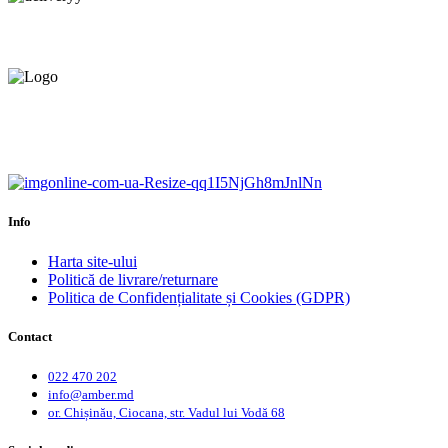
Livrare gratuită.
Service centru ciocana.
Calitate garantată.
Garanție până la 6 ani.
Info
Harta site-ului
Politică de livrare/returnare
Politica de Confidențialitate și Cookies (GDPR)
Contact
022 470 202
info@amber.md
or. Chișinău, Ciocana, str. Vadul lui Vodă 68