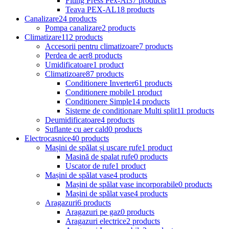
Fiting Press Pex-Al
37 products
Teava PEX-AL
18 products
Canalizare
24 products
Pompa canalizare
2 products
Climatizare
112 products
Accesorii pentru climatizoare
7 products
Perdea de aer
8 products
Umidificatoare
1 product
Climatizoare
87 products
Conditionere Inverter
61 products
Conditionere mobile
1 product
Conditionere Simple
14 products
Sisteme de conditionare Multi split
11 products
Deumidificatoare
4 products
Suflante cu aer cald
0 products
Electrocasnice
40 products
Mașini de spălat și uscare rufe
1 product
Masină de spalat rufe
0 products
Uscator de rufe
1 product
Mașini de spălat vase
4 products
Mașini de spălat vase incorporabile
0 products
Mașini de spălat vase
4 products
Aragazuri
6 products
Aragazuri pe gaz
0 products
Aragazuri electrice
2 products