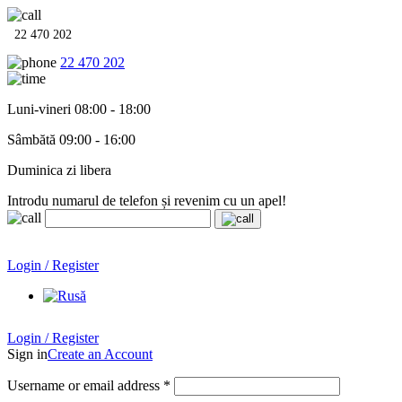
22 470 202
22 470 202
Luni-vineri 08:00 - 18:00
Sâmbătă 09:00 - 16:00
Duminica zi libera
Introdu numarul de telefon și revenim cu un apel!
Echipamente termo-hidro-sanitare în
12 rate cu 0% dobândă
.
Garanție până la 6 ani!
Login / Register
Echipamente termo-hidro-sanitare în
12 rate cu 0% dobândă
. Garanție până la 6 ani!
Login / Register
Sign in
Create an Account
Username or email address
*