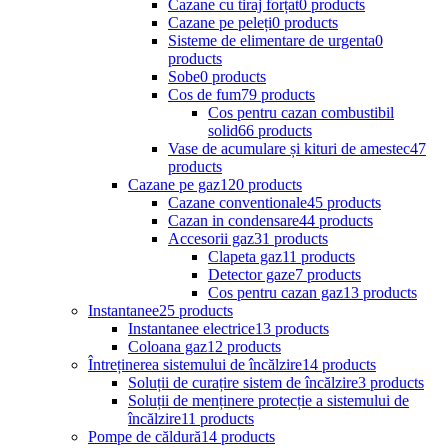
Cazane cu tiraj forțat
0 products
Cazane pe peleți
0 products
Sisteme de elimentare de urgenta
0
products
Sobe
0 products
Cos de fum
79 products
Cos pentru cazan combustibil
solid
66 products
Vase de acumulare și kituri de amestec
47
products
Cazane pe gaz
120 products
Cazane conventionale
45 products
Cazan in condensare
44 products
Accesorii gaz
31 products
Clapeta gaz
11 products
Detector gaze
7 products
Cos pentru cazan gaz
13 products
Instantanee
25 products
Instantanee electrice
13 products
Coloana gaz
12 products
Întreținerea sistemului de încălzire
14 products
Soluții de curațire sistem de încălzire
3 products
Soluții de menținere protecție a sistemului de
încălzire
11 products
Pompe de căldură
14 products