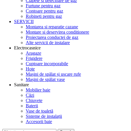
Clapete si detectoare de gaz
Furtune pentru gaz
Contoare pentru gaz
Robineti pentru gaz
SERVICII
Montarea si reparatie cazane
Montare si deservirea conditionere
Proiectarea conductei de gaz
Alte servicii de instalare
Electrocasnice
Aragaze
Frigidere
Cuptoare incorporabile
Hote
Mașini de spălat și uscare rufe
Mașini de spălat vase
Sanitare
Mobilier baie
Căzi
Chiuvete
Baterii
Vase de toaletă
Sisteme de instalații
Accesorii baie