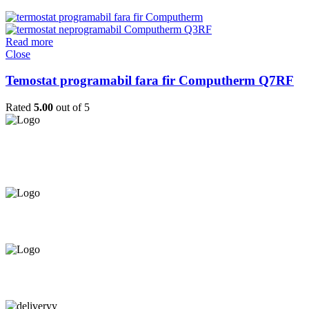
Read more
Close
Temostat programabil fara fir Computherm Q7RF
Rated
5.00
out of 5
Asigurăm instalatori. servicii de
mentenanță și profilaxie
la
domiciliu
Oferim orice produs în
12 rate cu 0% dobândă
Consultanță tehnică
prin telefon și în Showroom Ciocana.