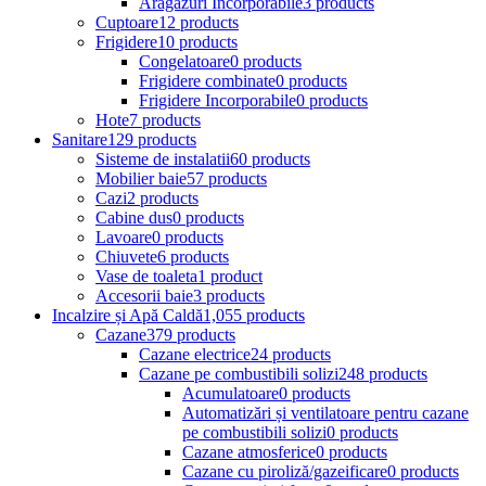
Aragazuri Incorporabile
3 products
Cuptoare
12 products
Frigidere
10 products
Congelatoare
0 products
Frigidere combinate
0 products
Frigidere Incorporabile
0 products
Hote
7 products
Sanitare
129 products
Sisteme de instalatii
60 products
Mobilier baie
57 products
Cazi
2 products
Cabine dus
0 products
Lavoare
0 products
Chiuvete
6 products
Vase de toaleta
1 product
Accesorii baie
3 products
Incalzire și Apă Caldă
1,055 products
Cazane
379 products
Cazane electrice
24 products
Cazane pe combustibili solizi
248 products
Acumulatoare
0 products
Automatizări și ventilatoare pentru cazane
pe combustibili solizi
0 products
Cazane atmosferice
0 products
Cazane cu piroliză/gazeificare
0 products