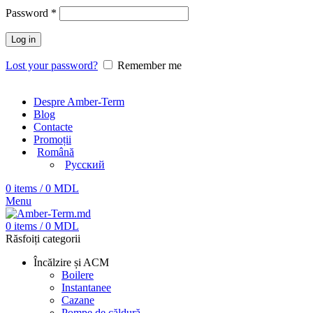
Password
*
Log in
Lost your password?
Remember me
Despre Amber-Term
Blog
Contacte
Promoții
Română
Русский
0
items
/
0
MDL
Menu
0
items
/
0
MDL
Răsfoiți categorii
Încălzire și ACM
Boilere
Instantanee
Cazane
Pompe de căldură