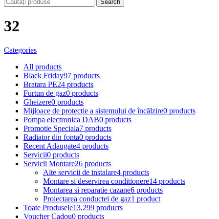
Search
32
Categories
All
products
Black Friday
97 products
Bratara PE
24 products
Furtun de gaz
0 products
Gheizere
0 products
Mijloace de protecție a sistemului de încălzire
0 products
Pompa electronica DAB
0 products
Promotie Speciala
7 products
Radiator din fonta
0 products
Recent Adaugate
4 products
Servicii
0 products
Servicii Montare
26 products
Alte servicii de instalare
4 products
Montare si deservirea conditionere
14 products
Montarea si reparatie cazane
6 products
Proiectarea conductei de gaz
1 product
Toate Produsele
13,299 products
Voucher Cadou
0 products