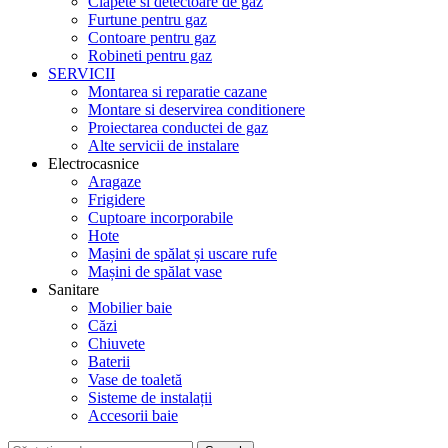
Clapete si detectoare de gaz
Furtune pentru gaz
Contoare pentru gaz
Robineti pentru gaz
SERVICII
Montarea si reparatie cazane
Montare si deservirea conditionere
Proiectarea conductei de gaz
Alte servicii de instalare
Electrocasnice
Aragaze
Frigidere
Cuptoare incorporabile
Hote
Mașini de spălat și uscare rufe
Mașini de spălat vase
Sanitare
Mobilier baie
Căzi
Chiuvete
Baterii
Vase de toaletă
Sisteme de instalații
Accesorii baie