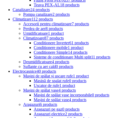
Fiting Press Pex-Al
37 products
Teava PEX-AL
18 products
Canalizare
24 products
Pompa canalizare
2 products
Climatizare
112 products
Accesorii pentru climatizoare
7 products
Perdea de aer
8 products
Umidificatoare
1 product
Climatizoare
87 products
Conditionere Inverter
61 products
Conditionere mobile
1 product
Conditionere Simple
14 products
Sisteme de conditionare Multi split
11 products
Deumidificatoare
4 products
Suflante cu aer cald
0 products
Electrocasnice
40 products
Mașini de spălat și uscare rufe
1 product
Masină de spalat rufe
0 products
Uscator de rufe
1 product
Mașini de spălat vase
4 products
Mașini de spălat vase incorporabile
0 products
Mașini de spălat vase
4 products
Aragazuri
6 products
Aragazuri pe gaz
0 products
Aragazuri electrice
2 products