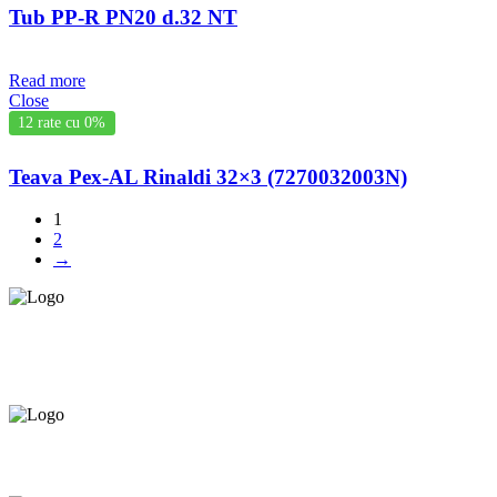
Tub PP-R PN20 d.32 NT
Read more
Close
12 rate cu 0%
Teava Pex-AL Rinaldi 32×3 (7270032003N)
1
2
→
Asigurăm instalatori. servicii de
mentenanță și profilaxie
la
domiciliu
Oferim orice produs în
12 rate cu 0% dobândă