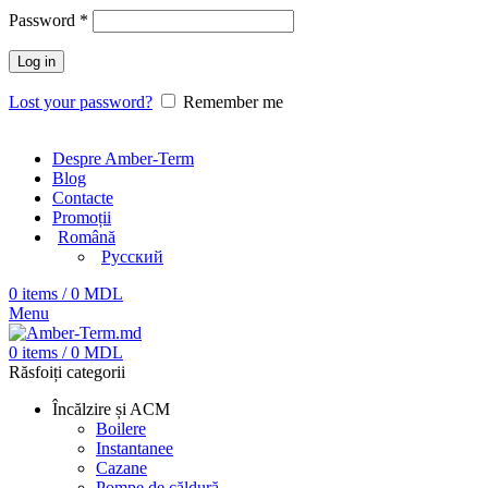
Password
*
Log in
Lost your password?
Remember me
Despre Amber-Term
Blog
Contacte
Promoții
Română
Русский
0
items
/
0
MDL
Menu
0
items
/
0
MDL
Răsfoiți categorii
Încălzire și ACM
Boilere
Instantanee
Cazane
Pompe de căldură