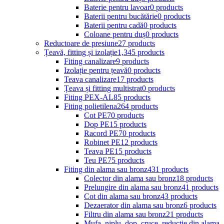
Baterie pentru lavoar
0 products
Baterii pentru bucătărie
0 products
Baterii pentru cadă
0 products
Coloane pentru duș
0 products
Reductoare de presiune
27 products
Țeavă, fitting și izolație
1,345 products
Fiting canalizare
9 products
Izolație pentru țeavă
0 products
Teava canalizare
17 products
Țeava și fitting multistrat
0 products
Fiting PEX-AL
85 products
Fiting polietilena
264 products
Cot PE
70 products
Dop PE
15 products
Racord PE
70 products
Robinet PE
12 products
Teava PE
15 products
Teu PE
75 products
Fiting din alama sau bronz
431 products
Colector din alama sau bronz
18 products
Prelungire din alama sau bronz
41 products
Cot din alama sau bronz
43 products
Dezaerator din alama sau bronz
6 products
Filtru din alama sau bronz
21 products
Mufa, niplu, dop, cruce, reductie din alama