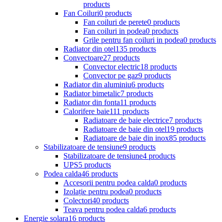
products
Fan Coiluri
0 products
Fan coiluri de perete
0 products
Fan coiluri in podea
0 products
Grile pentru fan coiluri in podea
0 products
Radiator din otel
135 products
Convectoare
27 products
Convector electric
18 products
Convector pe gaz
9 products
Radiator din aluminiu
6 products
Radiator bimetalic
7 products
Radiator din fonta
11 products
Calorifere baie
111 products
Radiatoare de baie electrice
7 products
Radiatoare de baie din otel
19 products
Radiatoare de baie din inox
85 products
Stabilizatoare de tensiune
9 products
Stabilizatoare de tensiune
4 products
UPS
5 products
Podea calda
46 products
Accesorii pentru podea calda
0 products
Izolație pentru podea
0 products
Colectori
40 products
Teava pentru podea calda
6 products
Energie solara
16 products