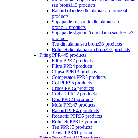
sau bronz
113 products
Racord olandez din alama sau bronz
34
products
Supapa de sens unic din alama sau
bronz
17 products
Supapa de sigurantă din alama sau bronz
7
products
Teu din alama sau bronz
33 products
Robinet din alama sau bronz
97 products
Fiting PPR
445 products
Filtru PPR
2 products
Filtru PPR
4 products
Clipsa PPR
13 products
Compesator PPR
5 products
Cot PPR
95 products
Cruce PPR
6 products
Curba PPR
12 products
Dop PPR
21 products
Mufa PPR
47 products
Racord PPR
46 products
Reductie PPR
35 products
Robineti PPR
13 products
Teu PPR
85 products
Teava PPR
61 products