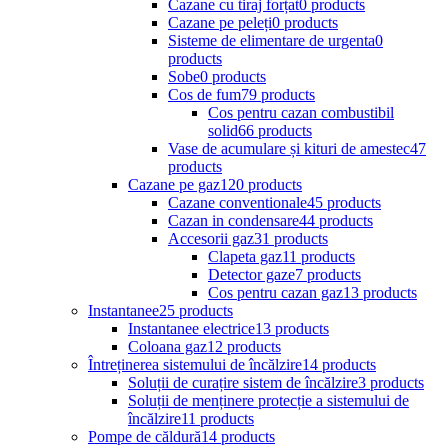
Cazane cu tiraj forțat
0 products
Cazane pe peleți
0 products
Sisteme de elimentare de urgenta
0
products
Sobe
0 products
Cos de fum
79 products
Cos pentru cazan combustibil
solid
66 products
Vase de acumulare și kituri de amestec
47
products
Cazane pe gaz
120 products
Cazane conventionale
45 products
Cazan in condensare
44 products
Accesorii gaz
31 products
Clapeta gaz
11 products
Detector gaze
7 products
Cos pentru cazan gaz
13 products
Instantanee
25 products
Instantanee electrice
13 products
Coloana gaz
12 products
Întreținerea sistemului de încălzire
14 products
Soluții de curațire sistem de încălzire
3 products
Soluții de menținere protecție a sistemului de
încălzire
11 products
Pompe de căldură
14 products