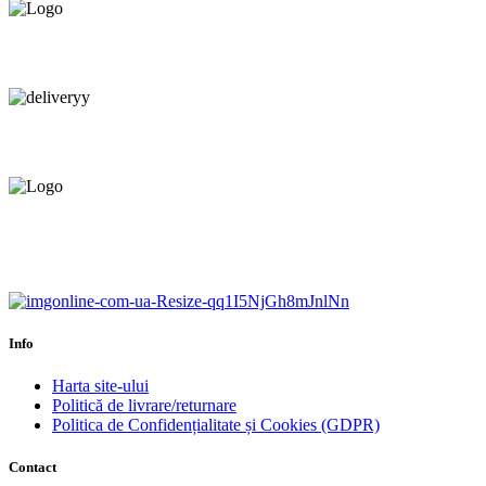
Consultanță tehnică
prin telefon și în Showroom Ciocana.
Livrare gratuită.
Service centru ciocana.
Calitate garantată.
Garanție până la 6 ani.
Info
Harta site-ului
Politică de livrare/returnare
Politica de Confidențialitate și Cookies (GDPR)
Contact