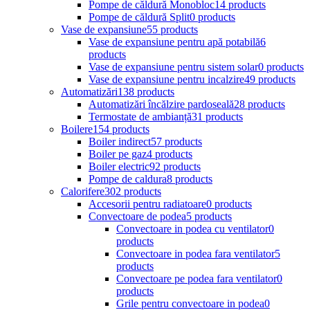
Pompe de căldură Monobloc
14 products
Pompe de căldură Split
0 products
Vase de expansiune
55 products
Vase de expansiune pentru apă potabilă
6
products
Vase de expansiune pentru sistem solar
0 products
Vase de expansiune pentru incalzire
49 products
Automatizări
138 products
Automatizări încălzire pardoseală
28 products
Termostate de ambianță
31 products
Boilere
154 products
Boiler indirect
57 products
Boiler pe gaz
4 products
Boiler electric
92 products
Pompe de caldura
8 products
Calorifere
302 products
Accesorii pentru radiatoare
0 products
Convectoare de podea
5 products
Convectoare in podea cu ventilator
0
products
Convectoare in podea fara ventilator
5
products
Convectoare pe podea fara ventilator
0
products
Grile pentru convectoare in podea
0