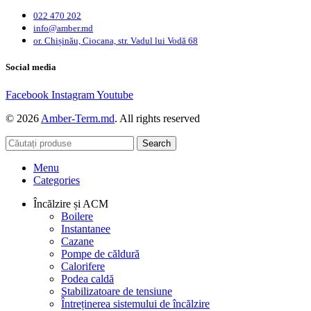
022 470 202
info@amber.md
or. Chișinău, Ciocana, str. Vadul lui Vodă 68
Social media
Facebook
Instagram
Youtube
© 2026
Amber-Term.md
. All rights reserved
Search
Menu
Categories
Încălzire și ACM
Boilere
Instantanee
Cazane
Pompe de căldură
Calorifere
Podea caldă
Stabilizatoare de tensiune
Întreținerea sistemului de încălzire