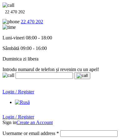
22 470 202
22 470 202
Luni-vineri 08:00 - 18:00
Sâmbătă 09:00 - 16:00
Duminica zi libera
Introdu numarul de telefon și revenim cu un apel!
Echipamente termo-hidro-sanitare în
12 rate cu 0% dobândă
.
Garanție până la 6 ani!
Login / Register
Echipamente termo-hidro-sanitare în
12 rate cu 0% dobândă
. Garanție până la 6 ani!
Login / Register
Sign in
Create an Account
Username or email address
*