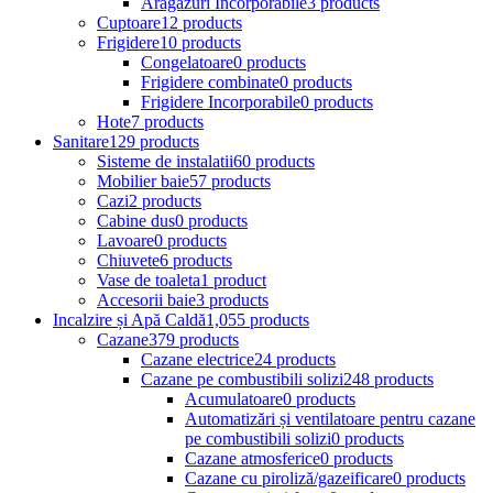
Aragazuri Incorporabile
3 products
Cuptoare
12 products
Frigidere
10 products
Congelatoare
0 products
Frigidere combinate
0 products
Frigidere Incorporabile
0 products
Hote
7 products
Sanitare
129 products
Sisteme de instalatii
60 products
Mobilier baie
57 products
Cazi
2 products
Cabine dus
0 products
Lavoare
0 products
Chiuvete
6 products
Vase de toaleta
1 product
Accesorii baie
3 products
Incalzire și Apă Caldă
1,055 products
Cazane
379 products
Cazane electrice
24 products
Cazane pe combustibili solizi
248 products
Acumulatoare
0 products
Automatizări și ventilatoare pentru cazane
pe combustibili solizi
0 products
Cazane atmosferice
0 products
Cazane cu piroliză/gazeificare
0 products