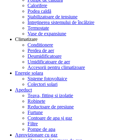
Calorifere
Podea caldă
Stabilizatoare de tensiune
Întreținerea sistemului de încălzire
Termostate
Vase de expansiune
Climatizare
Conditionere
Perdea de aer
Deumidificatoare
Umidificatoare de aer
Accesorii pentru climatizoare
Energie solara
Sisteme fotovoltaice
Colectori solari
Apeduct
Teava, fitting si izolatie
Robinete
Reductoare de presiune
Furtune
Contoare de apa și gaz
Filtre
Pompe de apa
Aprovizionare cu gaz