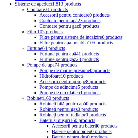
Sisteme de apeduct
1,813 products
Contoare
31 products
Accesorii pentru contoare
0 products
Contoare penru apă
23 products
Contoare pentru gaz
8 products
Filtre
105 products
Filtre pentru sisteme de incalzire
0 products
Filtre pentru apa potabila
105 products
Furtune
64 products
Furtune pentru apă
41 products
Furtune pentru gaz
23 products
Pompe de apa
74 products
Pompe de mărire presiune
0 products
Hidrofoare
10 products
Accesorii pentru pompe
8 products
Pompe de adîncime
5 products
Pompe de circulație
51 products
Robineți
160 products
Robineți bilă pentru apă
0 products
Robineți pentru gaz
0 products
Robineți pentru radiator
0 products
Baterii și dușuri
160 products
Accesorii pentru baterii
0 products
Baterie pentru bideu
0 products
Baterie pentru duș
0 products