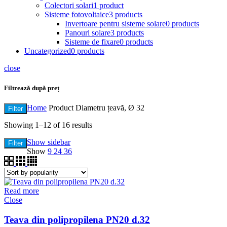
Colectori solari
1 product
Sisteme fotovoltaice
3 products
Invertoare pentru sisteme solare
0 products
Panouri solare
3 products
Sisteme de fixare
0 products
Uncategorized
0 products
close
Filtrează după preț
Home
Product Diametru țeavă, Ø
32
Filter
Showing 1–12 of 16 results
Show sidebar
Filter
Show
9
24
36
Read more
Close
Teava din polipropilena PN20 d.32