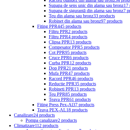
Racord olandez din alama sau bronz
34 prod
Supapa de sens unic din alama sau bronz
17 
Supapa de sigurantă din alama sau bronz
7 p
Teu din alama sau bronz
33 products
Robinet din alama sau bronz
97 products
Fiting PPR
445 products
Filtru PPR
2 products
Filtru PPR
4 products
Clipsa PPR
13 products
Compesator PPR
5 products
Cot PPR
95 products
Cruce PPR
6 products
Curba PPR
12 products
Dop PPR
21 products
Mufa PPR
47 products
Racord PPR
46 products
Reductie PPR
35 products
Robineti PPR
13 products
Teu PPR
85 products
Teava PPR
61 products
Fiting Press Pex-Al
37 products
Teava PEX-AL
18 products
Canalizare
24 products
Pompa canalizare
2 products
Climatizare
112 products