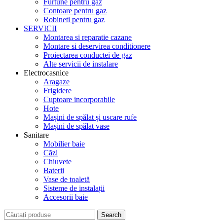
Furtune pentru gaz
Contoare pentru gaz
Robineti pentru gaz
SERVICII
Montarea si reparatie cazane
Montare si deservirea conditionere
Proiectarea conductei de gaz
Alte servicii de instalare
Electrocasnice
Aragaze
Frigidere
Cuptoare incorporabile
Hote
Mașini de spălat și uscare rufe
Mașini de spălat vase
Sanitare
Mobilier baie
Căzi
Chiuvete
Baterii
Vase de toaletă
Sisteme de instalații
Accesorii baie
Search