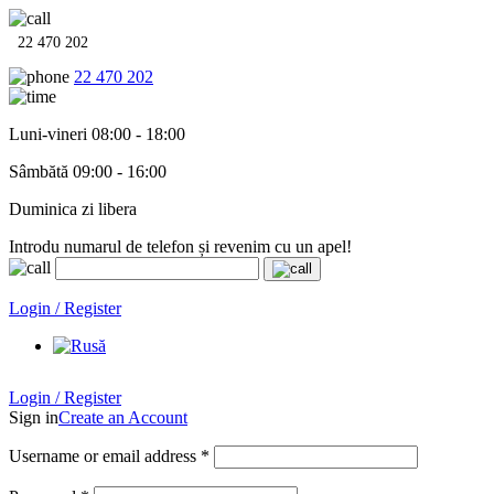
22 470 202
22 470 202
Luni-vineri 08:00 - 18:00
Sâmbătă 09:00 - 16:00
Duminica zi libera
Introdu numarul de telefon și revenim cu un apel!
Echipamente termo-hidro-sanitare în
12 rate cu 0% dobândă
. Garan
Login / Register
Login / Register
Sign in
Create an Account
Username or email address
*