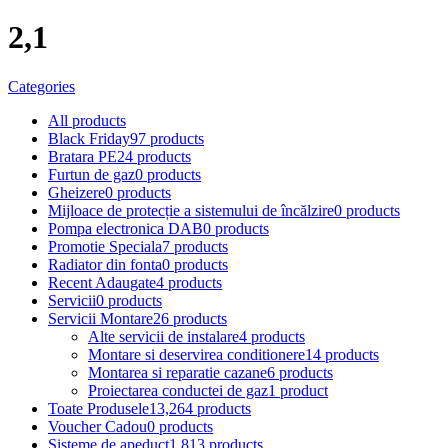
2,1
Categories
All
products
Black Friday
97 products
Bratara PE
24 products
Furtun de gaz
0 products
Gheizere
0 products
Mijloace de protecție a sistemului de încălzire
0 products
Pompa electronica DAB
0 products
Promotie Speciala
7 products
Radiator din fonta
0 products
Recent Adaugate
4 products
Servicii
0 products
Servicii Montare
26 products
Alte servicii de instalare
4 products
Montare si deservirea conditionere
14 products
Montarea si reparatie cazane
6 products
Proiectarea conductei de gaz
1 product
Toate Produsele
13,264 products
Voucher Cadou
0 products
Sisteme de apeduct
1,813 products