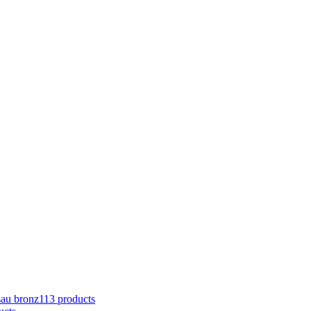
sau bronz
113 products