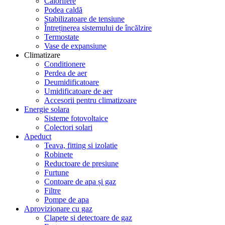
Calorifere
Podea caldă
Stabilizatoare de tensiune
Întreținerea sistemului de încălzire
Termostate
Vase de expansiune
Climatizare
Conditionere
Perdea de aer
Deumidificatoare
Umidificatoare de aer
Accesorii pentru climatizoare
Energie solara
Sisteme fotovoltaice
Colectori solari
Apeduct
Teava, fitting si izolatie
Robinete
Reductoare de presiune
Furtune
Contoare de apa și gaz
Filtre
Pompe de apa
Aprovizionare cu gaz
Clapete si detectoare de gaz