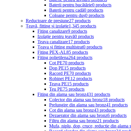
Baterii pentru bucătărie
0 products
Baterii pentru cadă
0 products
Coloane pentru duș
0 products
Reductoare de presiune
27 products
Țeavă, fitting și izolație
1,345 products
Fiting canalizare
9 products
Izolație pentru țeavă
0 products
Teava canalizare
17 products
Țeava și fitting multistrat
0 products
Fiting PEX-AL
85 products
Fiting polietilena
264 products
Cot PE
70 products
Dop PE
15 products
Racord PE
70 products
Robinet PE
12 products
Teava PE
15 products
Teu PE
75 products
Fiting din alama sau bronz
431 products
Colector din alama sau bronz
18 products
Prelungire din alama sau bronz
41 products
Cot din alama sau bronz
43 products
Dezaerator din alama sau bronz
6 products
Filtru din alama sau bronz
21 products
Mufa, niplu, dop, cruce, reductie din alama 