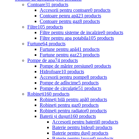
Contoare
31 products
Accesorii pentru contoare
0 products
Contoare penru apă
23 products
Contoare pentru gaz
8 products
Filtre
105 products
Filtre pentru sisteme de incalzire
0 products
Filtre pentru apa potabila
105 products
Furtune
64 products
Furtune pentru apă
41 products
Furtune pentru gaz
23 products
Pompe de apa
74 products
Pompe de mărire presiune
0 products
Hidrofoare
10 products
Accesorii pentru pompe
8 products
Pompe de adîncime
5 products
Pompe de circulație
51 products
Robineți
160 products
Robineți bilă pentru apă
0 products
Robineți pentru gaz
0 products
Robineți pentru radiator
0 products
Baterii și dușuri
160 products
Accesorii pentru baterii
0 products
Baterie pentru bideu
0 products
Baterie pentru duș
0 products
Baterie pentru lavoar
0 products