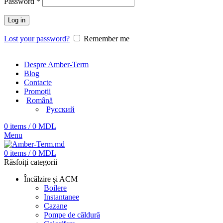
Password
*
Log in
Lost your password?
Remember me
Despre Amber-Term
Blog
Contacte
Promoții
Română
Русский
0
items
/
0
MDL
Menu
0
items
/
0
MDL
Răsfoiți categorii
Încălzire și ACM
Boilere
Instantanee
Cazane
Pompe de căldură