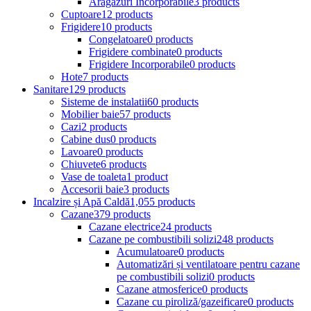
Aragazuri Incorporabile
3 products
Cuptoare
12 products
Frigidere
10 products
Congelatoare
0 products
Frigidere combinate
0 products
Frigidere Incorporabile
0 products
Hote
7 products
Sanitare
129 products
Sisteme de instalatii
60 products
Mobilier baie
57 products
Cazi
2 products
Cabine dus
0 products
Lavoare
0 products
Chiuvete
6 products
Vase de toaleta
1 product
Accesorii baie
3 products
Incalzire și Apă Caldă
1,055 products
Cazane
379 products
Cazane electrice
24 products
Cazane pe combustibili solizi
248 products
Acumulatoare
0 products
Automatizări și ventilatoare pentru cazane
pe combustibili solizi
0 products
Cazane atmosferice
0 products
Cazane cu piroliză/gazeificare
0 products