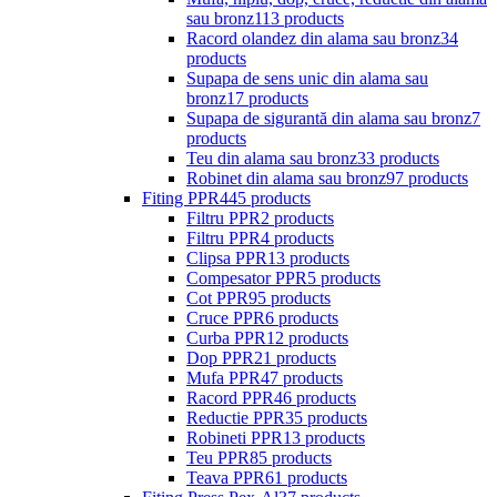
sau bronz
113 products
Racord olandez din alama sau bronz
34
products
Supapa de sens unic din alama sau
bronz
17 products
Supapa de sigurantă din alama sau bronz
7
products
Teu din alama sau bronz
33 products
Robinet din alama sau bronz
97 products
Fiting PPR
445 products
Filtru PPR
2 products
Filtru PPR
4 products
Clipsa PPR
13 products
Compesator PPR
5 products
Cot PPR
95 products
Cruce PPR
6 products
Curba PPR
12 products
Dop PPR
21 products
Mufa PPR
47 products
Racord PPR
46 products
Reductie PPR
35 products
Robineti PPR
13 products
Teu PPR
85 products
Teava PPR
61 products