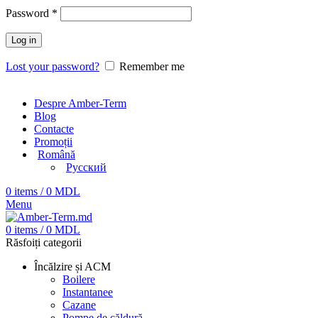
Password
*
Log in
Lost your password?
Remember me
Despre Amber-Term
Blog
Contacte
Promoții
Română
Русский
0
items
/
0
MDL
Menu
0
items
/
0
MDL
Răsfoiți categorii
Încălzire și ACM
Boilere
Instantanee
Cazane
Pompe de căldură