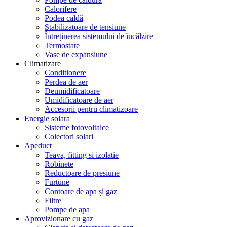
Calorifere
Podea caldă
Stabilizatoare de tensiune
Întreținerea sistemului de încălzire
Termostate
Vase de expansiune
Climatizare
Conditionere
Perdea de aer
Deumidificatoare
Umidificatoare de aer
Accesorii pentru climatizoare
Energie solara
Sisteme fotovoltaice
Colectori solari
Apeduct
Teava, fitting si izolatie
Robinete
Reductoare de presiune
Furtune
Contoare de apa și gaz
Filtre
Pompe de apa
Aprovizionare cu gaz