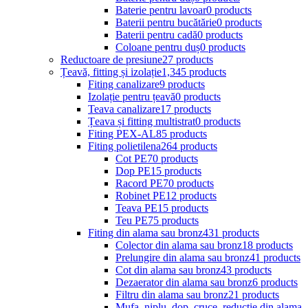
Baterie pentru lavoar
0 products
Baterii pentru bucătărie
0 products
Baterii pentru cadă
0 products
Coloane pentru duș
0 products
Reductoare de presiune
27 products
Țeavă, fitting și izolație
1,345 products
Fiting canalizare
9 products
Izolație pentru țeavă
0 products
Teava canalizare
17 products
Țeava și fitting multistrat
0 products
Fiting PEX-AL
85 products
Fiting polietilena
264 products
Cot PE
70 products
Dop PE
15 products
Racord PE
70 products
Robinet PE
12 products
Teava PE
15 products
Teu PE
75 products
Fiting din alama sau bronz
431 products
Colector din alama sau bronz
18 products
Prelungire din alama sau bronz
41 products
Cot din alama sau bronz
43 products
Dezaerator din alama sau bronz
6 products
Filtru din alama sau bronz
21 products
Mufa, niplu, dop, cruce, reductie din alama