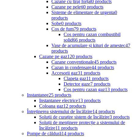
Cazane cu tiraj forțat
0 products
Cazane pe peleți
0 products
Sisteme de elimentare de urgenta
0
products
Sobe
0 products
Cos de fum
79 products
Cos pentru cazan combustibil
solid
66 products
Vase de acumulare și kituri de amestec
47
products
Cazane pe gaz
120 products
Cazane conventionale
45 products
Cazan in condensare
44 products
Accesorii gaz
31 products
Clapeta gaz
11 products
Detector gaze
7 products
Cos pentru cazan gaz
13 products
Instantanee
25 products
Instantanee electrice
13 products
Coloana gaz
12 products
Întreținerea sistemului de încălzire
14 products
Soluții de curațire sistem de încălzire
3 products
Soluții de menținere protecție a sistemului de
încălzire
11 products
Pompe de căldură
14 products