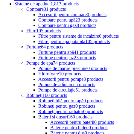
Sisteme de apeduct
1,813 products
Contoare
31 products
Accesorii pentru contoare
0 products
Contoare penru apă
23 products
Contoare pentru gaz
8 products
Filtre
105 products
Filtre pentru sisteme de incalzire
0 products
Filtre pentru apa potabila
105 products
Furtune
64 products
Furtune pentru apă
41 products
Furtune pentru gaz
23 products
Pompe de apa
74 products
Pompe de mărire presiune
0 products
Hidrofoare
10 products
Accesorii pentru pompe
8 products
Pompe de adîncime
5 products
Pompe de circulație
51 products
Robineți
160 products
Robineți bilă pentru apă
0 products
Robineți pentru gaz
0 products
Robineți pentru radiator
0 products
Baterii și dușuri
160 products
Accesorii pentru baterii
0 products
Baterie pentru bideu
0 products
Baterie pentru duș
0 products