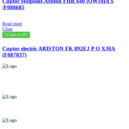
Cuptor Hotpoint-Ariston FHR 640 (OW)/HA S
/F088685
Read more
Close
12 rate cu 0%
Cuptor electric ARISTON FK 892EJ P O X/HA
(F087037)
Asigurăm instalatori. servicii de
mentenanță și profilaxie
la
domiciliu
Oferim orice produs în
12 rate cu 0% dobândă