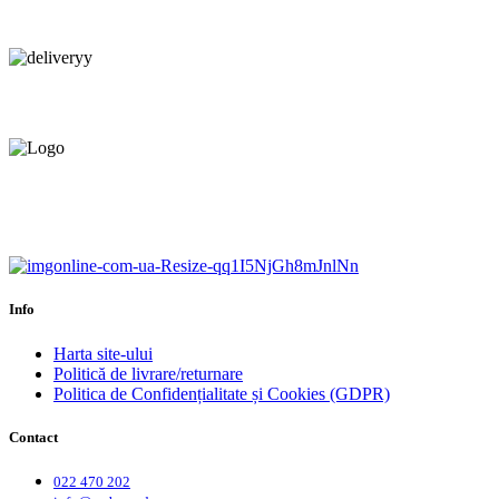
Consultanță tehnică
prin telefon și în Showroom Ciocana.
Livrare gratuită.
Service centru ciocana.
Calitate garantată.
Garanție până la 6 ani.
Info
Harta site-ului
Politică de livrare/returnare
Politica de Confidențialitate și Cookies (GDPR)
Contact
022 470 202