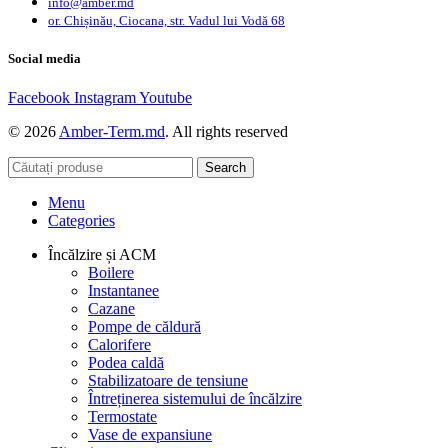
info@amber.md
or. Chișinău, Ciocana, str. Vadul lui Vodă 68
Social media
Facebook
Instagram
Youtube
© 2026
Amber-Term.md
. All rights reserved
Search
Menu
Categories
Încălzire și ACM
Boilere
Instantanee
Cazane
Pompe de căldură
Calorifere
Podea caldă
Stabilizatoare de tensiune
Întreținerea sistemului de încălzire
Termostate
Vase de expansiune