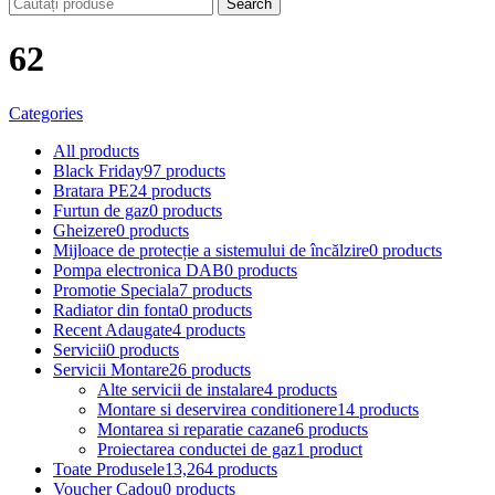
Search
62
Categories
All
products
Black Friday
97 products
Bratara PE
24 products
Furtun de gaz
0 products
Gheizere
0 products
Mijloace de protecție a sistemului de încălzire
0 products
Pompa electronica DAB
0 products
Promotie Speciala
7 products
Radiator din fonta
0 products
Recent Adaugate
4 products
Servicii
0 products
Servicii Montare
26 products
Alte servicii de instalare
4 products
Montare si deservirea conditionere
14 products
Montarea si reparatie cazane
6 products
Proiectarea conductei de gaz
1 product
Toate Produsele
13,264 products
Voucher Cadou
0 products