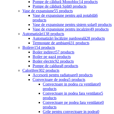
Pompe de căldură Monobloc
14 products
Pompe de căldură Split
0 products
Vase de expansiune
55 products
Vase de expansiune pentru apă potabilă
6
products
Vase de expansiune pentru sistem solar
0 products
Vase de expansiune pentru incalzire
49 products
Automatizări
138 products
Automatizări încălzire pardoseală
28 products
Termostate de ambianță
31 products
Boilere
154 products
Boiler indirect
57 products
Boiler pe gaz
4 products
Boiler electric
92 products
Pompe de caldura
8 products
Calorifere
302 products
Accesorii pentru radiatoare
0 products
Convectoare de podea
5 products
Convectoare in podea cu ventilator
0
products
Convectoare in podea fara ventilator
5
products
Convectoare pe podea fara ventilator
0
products
Grile pentru convectoare in podea
0