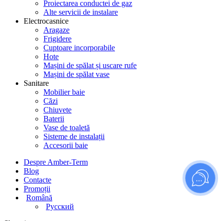
Proiectarea conductei de gaz
Alte servicii de instalare
Electrocasnice
Aragaze
Frigidere
Cuptoare incorporabile
Hote
Mașini de spălat și uscare rufe
Mașini de spălat vase
Sanitare
Mobilier baie
Căzi
Chiuvete
Baterii
Vase de toaletă
Sisteme de instalații
Accesorii baie
Despre Amber-Term
Blog
Contacte
Promoții
Română
Русский