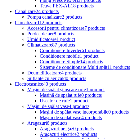
Fiting Press Pex-Al
37 products
Teava PEX-AL
18 products
Canalizare
24 products
Pompa canalizare
2 products
Climatizare
112 products
Accesorii pentru climatizoare
7 products
Perdea de aer
8 products
Umidificatoare
1 product
Climatizoare
87 products
Conditionere Inverter
61 products
Conditionere mobile
1 product
Conditionere Simple
14 products
Sisteme de conditionare Multi split
11 products
Deumidificatoare
4 products
Suflante cu aer cald
0 products
Electrocasnice
40 products
Mașini de spălat și uscare rufe
1 product
Masină de spalat rufe
0 products
Uscator de rufe
1 product
Mașini de spălat vase
4 products
Mașini de spălat vase incorporabile
0 products
Mașini de spălat vase
4 products
Aragazuri
6 products
Aragazuri pe gaz
0 products
Aragazuri electrice
2 products