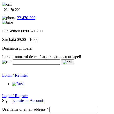
22 470 202
22 470 202
Luni-vineri 08:00 - 18:00
Sâmbătă 09:00 - 16:00
Duminica zi libera
Introdu numarul de telefon și revenim cu un apel!
Echipamente termo-hidro-sanitare în
12 rate cu 0% dobândă
.
Garanție până la 6 ani!
Login / Register
Echipamente termo-hidro-sanitare în
12 rate cu 0% dobândă
. Garanție până la 6 ani!
Login / Register
Sign in
Create an Account
Username or email address
*