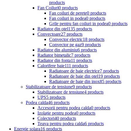
products
Fan Coiluri
0 products
Fan coiluri de perete
0 products
Fan coiluri in podea
0 products
Grile pentru fan coiluri in podea
0 products
Radiator din otel
135 products
Convectoare
27 products
Convector electric
18 products
Convector pe gaz
9 products
Radiator din aluminiu
6 products
Radiator bimetalic
7 products
Radiator din fonta
11 products
Calorifere baie
111 products
Radiatoare de baie electrice
7 products
Radiatoare de baie din otel
19 products
Radiatoare de baie din inox
85 products
Stabilizatoare de tensiune
9 products
Stabilizatoare de tensiune
4 products
UPS
5 products
Podea calda
46 products
Accesorii pentru podea calda
0 products
Izolație pentru podea
0 products
Colectori
40 products
Teava pentru podea calda
6 products
Energie solara
16 products