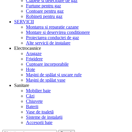
Clapete si detectoare de gaz
Furtune pentru gaz
Contoare pentru gaz
Robineti pentru gaz
SERVICII
Montarea si reparatie cazane
Montare si deservirea conditionere
Proiectarea conductei de gaz
Alte servicii de instalare
Electrocasnice
Aragaze
Frigidere
Cuptoare incorporabile
Hote
Mașini de spălat și uscare rufe
Mașini de spălat vase
Sanitare
Mobilier baie
Căzi
Chiuvete
Baterii
Vase de toaletă
Sisteme de instalații
Accesorii baie