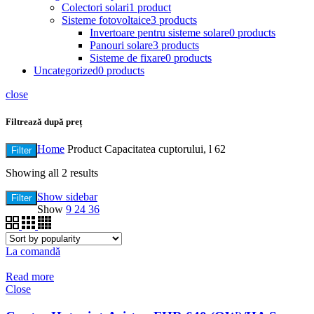
Colectori solari
1 product
Sisteme fotovoltaice
3 products
Invertoare pentru sisteme solare
0 products
Panouri solare
3 products
Sisteme de fixare
0 products
Uncategorized
0 products
close
Filtrează după preț
Home
Product Capacitatea cuptorului, l
62
Filter
Showing all 2 results
Show sidebar
Filter
Show
9
24
36
La comandă
Read more
Close