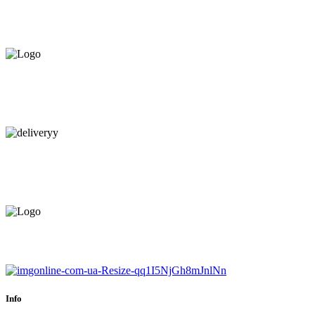
ПРЕДЛАГАЕМ ВСЁ В РАССРОЧКУ НА
12 МЕСЯЦЕВ ПОД 0%
КАЧЕСТВЕННАЯ КОНСУЛЬТАЦИЯ
В МАГАЗИНЕ И ПО
ТЕЛЕФОНУ
БЕСПЛАТНАЯ ДОСТАВКА.
НАЙДЕМ КАЧЕСТВЕННОГО
МОНТАЖНИКА
ЕВРОПЕЙСКИЙ ТОВАР.
ГАРАНТИЯ ДО 6 МЕСЯЦЕВ.
Info