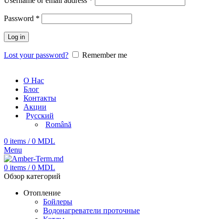
Username or email address
*
Password
*
Log in
Lost your password?
Remember me
О Нас
Блог
Контакты
Акции
Русский
Română
0
items
/
0
MDL
Menu
0
items
/
0
MDL
Обзор категорий
Отопление
Бойлеры
Водонагреватели проточные