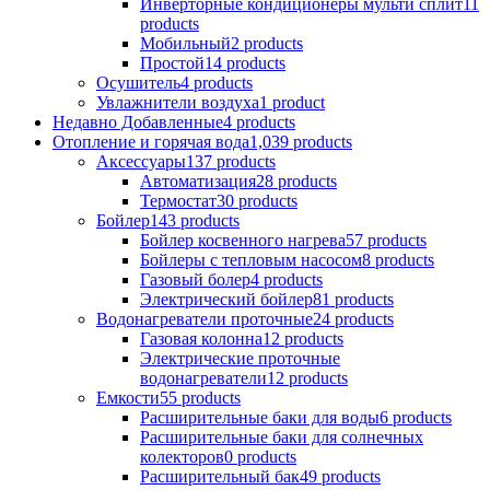
Инверторные кондиционеры мульти сплит
11
products
Мобильный
2 products
Простой
14 products
Осушитель
4 products
Увлажнители воздуха
1 product
Недавно Добавленные
4 products
Отопление и горячая вода
1,039 products
Аксессуары
137 products
Aвтоматизация
28 products
Термостат
30 products
Бойлер
143 products
Бойлер косвенного нагрева
57 products
Бойлеры с тепловым насосом
8 products
Газовый болер
4 products
Электрический бойлер
81 products
Водонагреватели проточные
24 products
Газовая колонна
12 products
Электрические проточные
водонагреватели
12 products
Емкости
55 products
Расширительные баки для воды
6 products
Расширительные баки для солнечных
колекторов
0 products
Расширительный бак
49 products