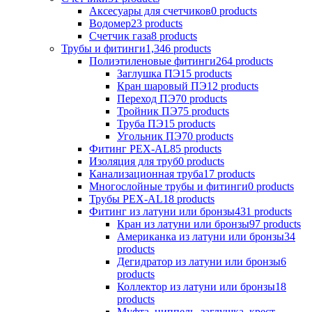
Аксесуары для счетчиков
0 products
Водомер
23 products
Счетчик газа
8 products
Трубы и фитинги
1,346 products
Полиэтиленовые фитинги
264 products
Заглушка ПЭ
15 products
Кран шаровый ПЭ
12 products
Переход ПЭ
70 products
Тройник ПЭ
75 products
Труба ПЭ
15 products
Угольник ПЭ
70 products
Фитинг PEX-AL
85 products
Изоляция для труб
0 products
Канализационная труба
17 products
Многослойные трубы и фитинги
0 products
Трубы PEX-AL
18 products
Фитинг из латуни или бронзы
431 products
Кран из латуни или бронзы
97 products
Американка из латуни или бронзы
34
products
Дегидратор из латуни или бронзы
6
products
Коллектор из латуни или бронзы
18
products
Муфта, ниппель, заглушка, крест,