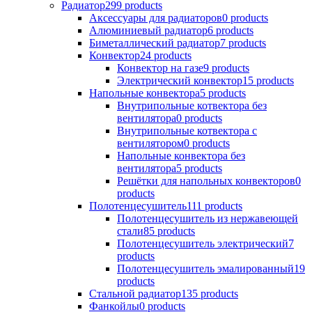
Радиатор
299 products
Аксессуары для радиаторов
0 products
Алюминиевый радиатор
6 products
Биметаллический радиатор
7 products
Конвектор
24 products
Конвектор на газе
9 products
Электрический конвектор
15 products
Напольные конвектора
5 products
Внутрипольные котвектора без
вентилятора
0 products
Внутрипольные котвектора с
вентилятором
0 products
Напольные конвектора без
вентилятора
5 products
Решётки для напольных конвекторов
0
products
Полотенцесушитель
111 products
Полотенцесушитель из нержавеющей
стали
85 products
Полотенцесушитель электрический
7
products
Полотенцесушитель эмалированный
19
products
Стальной радиатор
135 products
Фанкойлы
0 products