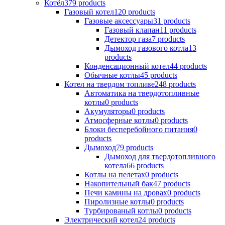
Котёл
379 products
Газовый котел
120 products
Газовые аксессуары
31 products
Газовый клапан
11 products
Детектор газа
7 products
Дымоход газового котла
13
products
Конденсационный котел
44 products
Обычные котлы
45 products
Котел на твердом топливе
248 products
Автоматика на твердотопливные
котлы
0 products
Акумуляторы
0 products
Атмосферные котлы
0 products
Блоки бесперебойного питания
0
products
Дымоход
79 products
Дымоход для твердотопливного
котела
66 products
Котлы на пелетах
0 products
Накопительный бак
47 products
Печи камины на дровах
0 products
Пиролизные котлы
0 products
Турбированый котлы
0 products
Электрический котел
24 products