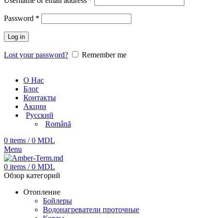
Username or email address
*
Password
*
Log in
Lost your password?
Remember me
О Нас
Блог
Контакты
Акции
Русский
Română
0
items
/
0
MDL
Menu
0
items
/
0
MDL
Обзор категорий
Отопление
Бойлеры
Водонагреватели проточные