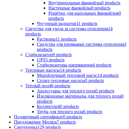
Внутрипольные фанкойлы
0 products
Настенные фанкойлы
0 products
Решётки для напольных фанкойлов
0
products
Чугунный радиатор
11 products
Средства для ухода за системы отопления
14
products
Растворы
11 products
Средства для промывки системы отопления
3
products
Стабилизатор
9 products
UPS
5 products
Стабилизаторы напряжения
4 products
Тепловые насосы
14 products
Моноблочный тепловой насос
14 products
Сплит-тепловые насосы
0 products
Теплый пол
46 products
Аксессуары для теплого пола
0 products
Изоляционые материалы для теплого пола
0
products
Коллектор
40 products
Труба для теплого пола
6 products
Подарочный сертификат
0 products
Предложение Месяца
7 products
Сантехника
129 products