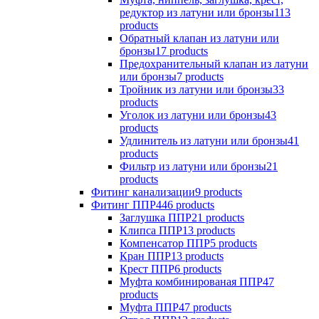
редуктор из латуни или бронзы
113
products
Обратный клапан из латуни или
бронзы
17 products
Предохранительный клапан из латуни
или бронзы
7 products
Тройник из латуни или бронзы
33
products
Уголок из латуни или бронзы
43
products
Удлинитель из латуни или бронзы
41
products
Фильтр из латуни или бронзы
21
products
Фитинг канализации
9 products
Фитинг ППР
446 products
Заглушка ППР
21 products
Клипса ППР
13 products
Компенсатор ППР
5 products
Кран ППР
13 products
Крест ППР
6 products
Муфта комбинированая ППР
47
products
Муфта ППР
47 products