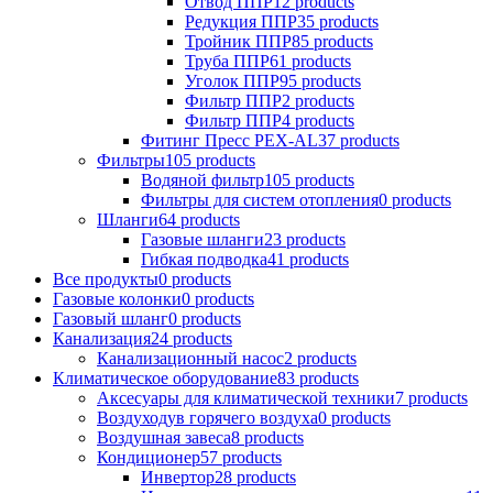
Отвод ППР
12 products
Редукция ППР
35 products
Тройник ППР
85 products
Труба ППР
61 products
Уголок ППР
95 products
Фильтр ППР
2 products
Фильтр ППР
4 products
Фитинг Пресс PEX-AL
37 products
Фильтры
105 products
Водяной фильтр
105 products
Фильтры для систем отопления
0 products
Шланги
64 products
Газовые шланги
23 products
Гибкая подводка
41 products
Все продукты
0 products
Газовые колонки
0 products
Газовый шланг
0 products
Канализация
24 products
Канализационный насос
2 products
Климатическое оборудование
83 products
Аксесуары для климатической техники
7 products
Воздуходув горячего воздуха
0 products
Воздушная завеса
8 products
Кондиционер
57 products
Инвертор
28 products