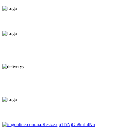
ПРЕДЛАГАЕМ ВСЁ В РАССРОЧКУ НА
12 МЕСЯЦЕВ ПОД 0%
КАЧЕСТВЕННАЯ КОНСУЛЬТАЦИЯ
В МАГАЗИНЕ И ПО
ТЕЛЕФОНУ
БЕСПЛАТНАЯ ДОСТАВКА.
НАЙДЕМ КАЧЕСТВЕННОГО
МОНТАЖНИКА
ЕВРОПЕЙСКИЙ ТОВАР.
ГАРАНТИЯ ДО 6 МЕСЯЦЕВ.