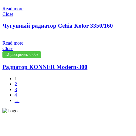
Read more
Close
Чугунный радиатор Cehia Kolor 3350/160
Read more
Close
12 рассрочек с 0%
Радиатор KONNER Modern-300
1
2
3
4
→
СЕРВИС ЦЕНТР НА ЧЕКАНАХ.
ОБСЛУЖИВАЕМ И НА
ДОМУ