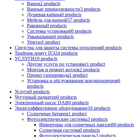
Ванна
2 products
Ванные принадлежности
3 products
Душевая кабина
0 products
Мебель для ванной
57 products
Раковина
0 products
Системы установки
60 products
Умывальник
6 products
Унитаз
1 product
Средства для защиты системы отопления
0 products
Тройник-хомут ПЭ
24 products
УСЛУГИ
19 products
Другие услуги по установке
1 product
Монтаж и ремонт котлов
2 products
Проект газопровода
1 product
Установка и обслуживание кондиционеров
6
products
Услуги
0 products
Чугунный радиатор
0 products
Электронный насос DAB
0 products
Энергоэффективное оборудование
16 products
Солнечные батареи
1 product
Фотоэлектрические системы
3 products
Инверторы для солнечных панэлей
0 products
Солнечная система
0 products
Фотоэлектрическая панель
3 products