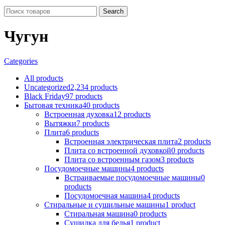
Search
Чугун
Categories
All
products
Uncategorized
2,234 products
Black Friday
97 products
Бытовая техника
40 products
Встроенная духовка
12 products
Вытяжки
7 products
Плита
6 products
Встроенная электрическая плита
2 products
Плита со встроенной духовкой
0 products
Плита со встроенным газом
3 products
Посудомоечные машины
4 products
Встраиваемые посудомоечные машины
0
products
Посудомоечная машина
4 products
Стиральные и сушильные машины
1 product
Стиральная машина
0 products
Сушилка для белья
1 product