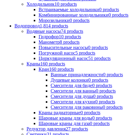
Холодильник
10 products
Встраиваемые холодильники
0 products
Комбинированные холодильники
0 products
Морозильники
0 products
Водопровод
1,814 products
Водяные насосы
74 products
Гидрофор
10 products
Манометр
8 products
Повысительные насосы
0 products
Погружной насос
5 products
Циркуляционный насос
51 products
Краны
160 products
Кран
160 products
Ванные принадлежности
0 products
Душевые колонки
0 products
Смесители для биде
0 products
Смесители для ванны
0 products
Смесители для душа
0 products
Смесители для кухни
0 products
Смесители для раковины
0 products
Краны радиаторные
0 products
Шаровые краны для воды
0 products
Шаровые краны для газа
0 products
Редуктор давления
27 products
Счетчики
31 products