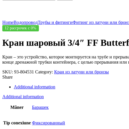
Click to enlarge
Home
Водопровод
Трубы и фитинги
Фитинг из латуни или брон
12 рассрочек с 0%
Кран шаровый 3/4″ FF Butte
Кран – это устройство, которое монтируется на трубе и прерыв
конце дренажной трубки контейнера, с целью прерывания или 
SKU:
93-804531
Category:
Кран из латуни или бронзы
Share
Additional information
Additional information
Mâner
Барашек
Tip conexiune
Фиксированный