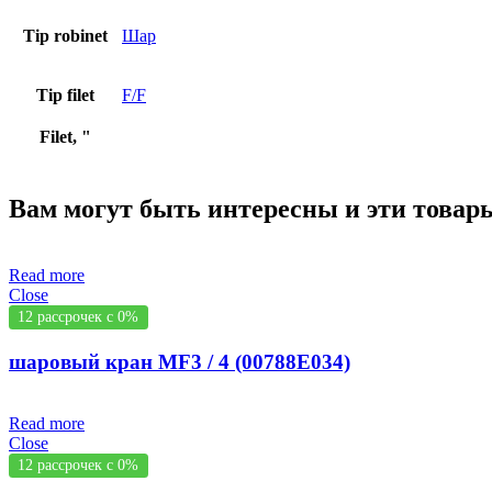
Tip robinet
Шар
Tip filet
F/F
Filet, "
Вам могут быть интересны и эти това
Read more
Close
12 рассрочек с 0%
шаровый кран MF3 / 4 (00788E034)
Read more
Close
12 рассрочек с 0%