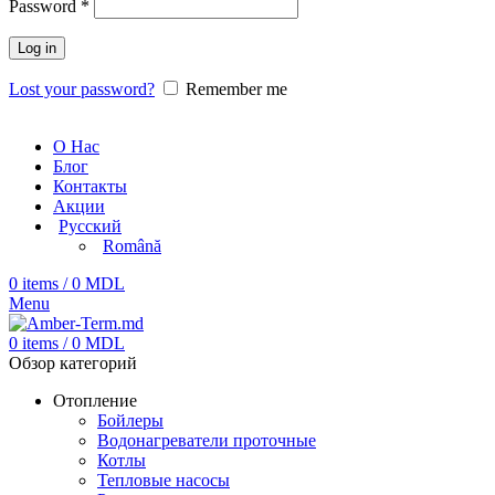
Password
*
Log in
Lost your password?
Remember me
О Нас
Блог
Контакты
Акции
Русский
Română
0
items
/
0
MDL
Menu
0
items
/
0
MDL
Обзор категорий
Отопление
Бойлеры
Водонагреватели проточные
Котлы
Тепловые насосы