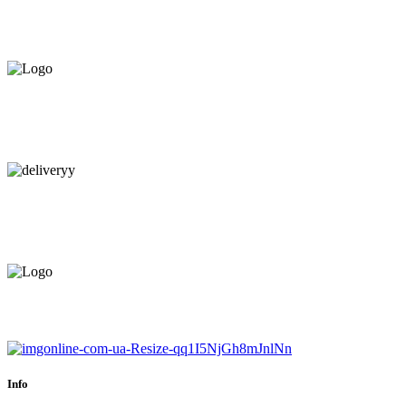
ПРЕДЛАГАЕМ ВСЁ В РАССРОЧКУ НА
12 МЕСЯЦЕВ ПОД 0%
КАЧЕСТВЕННАЯ КОНСУЛЬТАЦИЯ
В МАГАЗИНЕ И ПО
ТЕЛЕФОНУ
БЕСПЛАТНАЯ ДОСТАВКА.
НАЙДЕМ КАЧЕСТВЕННОГО
МОНТАЖНИКА
ЕВРОПЕЙСКИЙ ТОВАР.
ГАРАНТИЯ ДО 6 МЕСЯЦЕВ.
Info