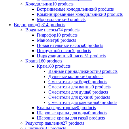
Холодильник
10 products
Встраиваемые холодильники
0 products
Комбинированные холодильники
0 products
Морозильники
0 products
Водопровод
1,814 products
Водяные насосы
74 products
Гидрофор
10 products
Манометр
8 products
Повысительные насосы
0 products
Погружной насос
5 products
Циркуляционный насос
51 products
Краны
160 products
Кран
160 products
Ванные принадлежности
0 products
Душевые колонки
0 products
Смесители для биде
0 products
Смесители для ванны
0 products
Смесители для душа
0 products
Смесители для кухни
0 products
Смесители для раковины
0 products
Краны радиаторные
0 products
Шаровые краны для воды
0 products
Шаровые краны для газа
0 products
Редуктор давления
27 products
Счетчики
31 products