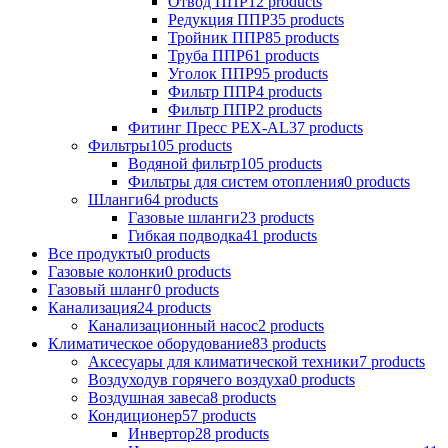
Отвод ППР
12 products
Редукция ППР
35 products
Тройник ППР
85 products
Труба ППР
61 products
Уголок ППР
95 products
Фильтр ППР
4 products
Фильтр ППР
2 products
Фитинг Пресс PEX-AL
37 products
Фильтры
105 products
Водяной фильтр
105 products
Фильтры для систем отопления
0 products
Шланги
64 products
Газовые шланги
23 products
Гибкая подводка
41 products
Все продукты
0 products
Газовые колонки
0 products
Газовый шланг
0 products
Канализация
24 products
Канализационный насос
2 products
Климатическое оборудование
83 products
Аксесуары для климатической техники
7 products
Воздуходув горячего воздуха
0 products
Воздушная завеса
8 products
Кондиционер
57 products
Инвертор
28 products