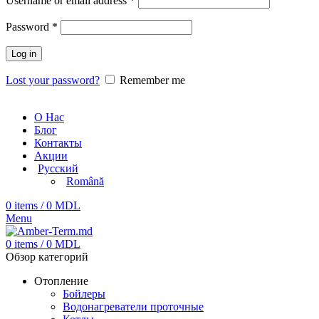
Username or email address
*
Password
*
Log in
Lost your password?
Remember me
О Нас
Блог
Контакты
Акции
Русский
Română
0
items
/
0
MDL
Menu
0
items
/
0
MDL
Обзор категорий
Отопление
Бойлеры
Водонагреватели проточные