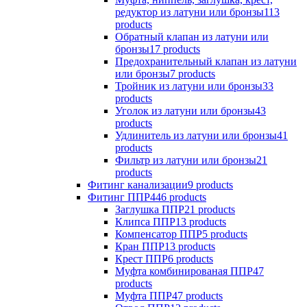
редуктор из латуни или бронзы
113
products
Обратный клапан из латуни или
бронзы
17 products
Предохранительный клапан из латуни
или бронзы
7 products
Тройник из латуни или бронзы
33
products
Уголок из латуни или бронзы
43
products
Удлинитель из латуни или бронзы
41
products
Фильтр из латуни или бронзы
21
products
Фитинг канализации
9 products
Фитинг ППР
446 products
Заглушка ППР
21 products
Клипса ППР
13 products
Компенсатор ППР
5 products
Кран ППР
13 products
Крест ППР
6 products
Муфта комбинированая ППР
47
products
Муфта ППР
47 products