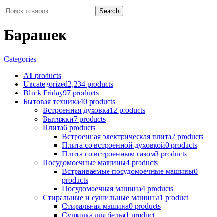
Search
Барашек
Categories
All
products
Uncategorized
2,234 products
Black Friday
97 products
Бытовая техника
40 products
Встроенная духовка
12 products
Вытяжки
7 products
Плита
6 products
Встроенная электрическая плита
2 products
Плита со встроенной духовкой
0 products
Плита со встроенным газом
3 products
Посудомоечные машины
4 products
Встраиваемые посудомоечные машины
0
products
Посудомоечная машина
4 products
Стиральные и сушильные машины
1 product
Стиральная машина
0 products
Сушилка для белья
1 product