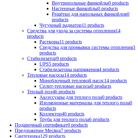
Внутрипольные фанкойлы
0 products
Настенные фанкойлы
0 products
Решётки для напольных фанкойлов
0
products
Чугунный радиатор
11 products
Средства для ухода за системы отопления
14
products
Растворы
11 products
Средства для промывки системы отопления
3
products
Стабилизатор
9 products
UPS
5 products
Стабилизаторы напряжения
4 products
Тепловые насосы
14 products
Моноблочный тепловой насос
14 products
Сплит-тепловые насосы
0 products
Теплый пол
46 products
Аксессуары для теплого пола
0 products
Изоляционые материалы для теплого пола
0
products
Коллектор
40 products
Труба для теплого пола
6 products
Подарочный сертификат
0 products
Предложение Месяца
7 products
Сантехника
129 products