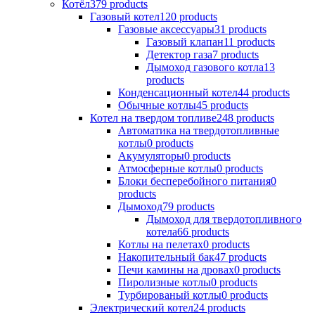
Котёл
379 products
Газовый котел
120 products
Газовые аксессуары
31 products
Газовый клапан
11 products
Детектор газа
7 products
Дымоход газового котла
13
products
Конденсационный котел
44 products
Обычные котлы
45 products
Котел на твердом топливе
248 products
Автоматика на твердотопливные
котлы
0 products
Акумуляторы
0 products
Атмосферные котлы
0 products
Блоки бесперебойного питания
0
products
Дымоход
79 products
Дымоход для твердотопливного
котела
66 products
Котлы на пелетах
0 products
Накопительный бак
47 products
Печи камины на дровах
0 products
Пиролизные котлы
0 products
Турбированый котлы
0 products
Электрический котел
24 products