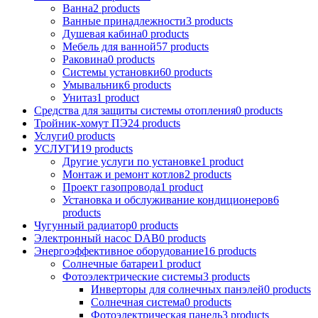
Ванна
2 products
Ванные принадлежности
3 products
Душевая кабина
0 products
Мебель для ванной
57 products
Раковина
0 products
Системы установки
60 products
Умывальник
6 products
Унитаз
1 product
Средства для защиты системы отопления
0 products
Тройник-хомут ПЭ
24 products
Услуги
0 products
УСЛУГИ
19 products
Другие услуги по установке
1 product
Монтаж и ремонт котлов
2 products
Проект газопровода
1 product
Установка и обслуживание кондиционеров
6
products
Чугунный радиатор
0 products
Электронный насос DAB
0 products
Энергоэффективное оборудование
16 products
Солнечные батареи
1 product
Фотоэлектрические системы
3 products
Инверторы для солнечных панэлей
0 products
Солнечная система
0 products
Фотоэлектрическая панель
3 products