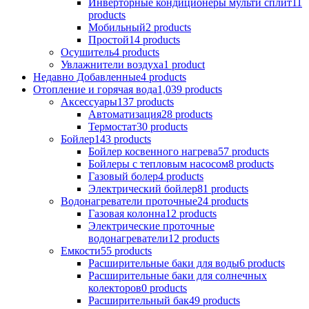
Инверторные кондиционеры мульти сплит
11
products
Мобильный
2 products
Простой
14 products
Осушитель
4 products
Увлажнители воздуха
1 product
Недавно Добавленные
4 products
Отопление и горячая вода
1,039 products
Аксессуары
137 products
Aвтоматизация
28 products
Термостат
30 products
Бойлер
143 products
Бойлер косвенного нагрева
57 products
Бойлеры с тепловым насосом
8 products
Газовый болер
4 products
Электрический бойлер
81 products
Водонагреватели проточные
24 products
Газовая колонна
12 products
Электрические проточные
водонагреватели
12 products
Емкости
55 products
Расширительные баки для воды
6 products
Расширительные баки для солнечных
колекторов
0 products
Расширительный бак
49 products