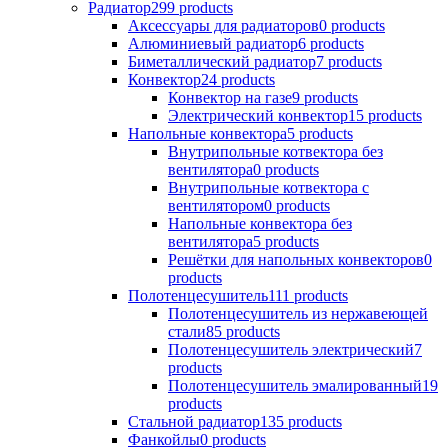
Радиатор
299 products
Аксессуары для радиаторов
0 products
Алюминиевый радиатор
6 products
Биметаллический радиатор
7 products
Конвектор
24 products
Конвектор на газе
9 products
Электрический конвектор
15 products
Напольные конвектора
5 products
Внутрипольные котвектора без
вентилятора
0 products
Внутрипольные котвектора с
вентилятором
0 products
Напольные конвектора без
вентилятора
5 products
Решётки для напольных конвекторов
0
products
Полотенцесушитель
111 products
Полотенцесушитель из нержавеющей
стали
85 products
Полотенцесушитель электрический
7
products
Полотенцесушитель эмалированный
19
products
Стальной радиатор
135 products
Фанкойлы
0 products