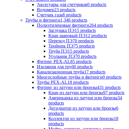
Аксесуары для счетчиков
0 products
Водомер
23 products
Счетчик газа
8 products
Трубы и фитинги
1,346 products
Полиэтиленовые фитинги
264 products
Заглушка ПЭ
15 products
Кран шаровый ПЭ
12 products
Переход ПЭ
70 products
Тройник ПЭ
75 products
Труба ПЭ
15 products
Угольник ПЭ
70 products
Фитинг PEX-AL
85 products
Изоляция для труб
0 products
Канализационная труба
17 products
Многослойные трубы и фитинги
0 products
Трубы PEX-AL
18 products
Фитинг из латуни или бронзы
431 products
Кран из латуни или бронзы
97 products
Американка из латуни или бронзы
34
products
Дегидратор из латуни или бронзы
6
products
Коллектор из латуни или бронзы
18
products
Муфта, ниппель, заглушка, крест,