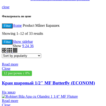
close
Фильтровать по цене
Home
Product Mâner
Барашек
Filter
Showing 1–12 of 33 results
Show sidebar
Filter
Show
9
24
36
Read more
Close
12 рассрочек с 0%
Кран шаровый 1/2″ MF Butterfly (ECONOM)
На заказ
Read more
Close