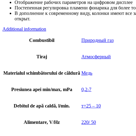
Отображение рабочих параметров на цифровом дисплее
Постепенная регулировка пламени фонарика для более т
В дополнение к современному виду, колонки имеют все з
открыт.
Additional information
Combustibil
Природный газ
Tiraj
Атмосферный
Materialul schimbătorului de căldură
Медь
Presiunea apei min/max, mPa
0,2-7
Debitul de apă caldă, l/min.
т=25 – 10
Alimentare, V/Hz
220/ 50