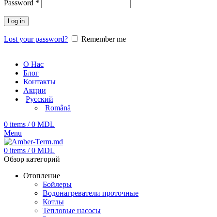
Password
*
Log in
Lost your password?
Remember me
О Нас
Блог
Контакты
Акции
Русский
Română
0
items
/
0
MDL
Menu
0
items
/
0
MDL
Обзор категорий
Отопление
Бойлеры
Водонагреватели проточные
Котлы
Тепловые насосы