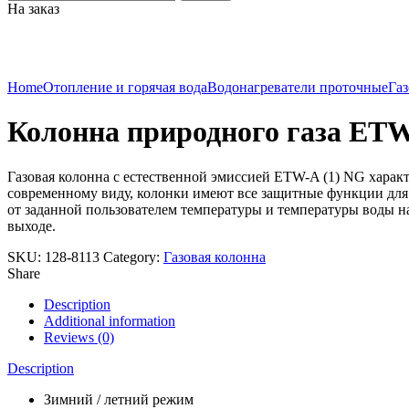
На заказ
Click to enlarge
Home
Отопление и горячая вода
Водонагреватели проточные
Газ
Колонна природного газа ETW-
Газовая колонна с естественной эмиссией ETW-A (1) NG харак
современному виду, колонки имеют все защитные функции для б
от заданной пользователем температуры и температуры воды н
выходе.
SKU:
128-8113
Category:
Газовая колонна
Share
Description
Additional information
Reviews (0)
Description
Зимний / летний режим