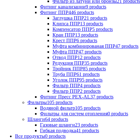
Фильтр из латуни или бронзы
21 products
Фитинг канализации
9 products
Фитинг ППР
446 products
Заглушка ППР
21 products
Клипса ППР
13 products
Компенсатор ППР
5 products
Кран ППР
13 products
Крест ППР
6 products
Муфта комбинированая ППР
47 products
Муфта ППР
47 products
Отвод ППР
12 products
Редукция ППР
35 products
Тройник ППР
85 products
Труба ППР
61 products
Уголок ППР
95 products
Фильтр ППР
4 products
Фильтр ППР
2 products
Фитинг Пресс PEX-AL
37 products
Фильтры
105 products
Водяной фильтр
105 products
Фильтры для систем отопления
0 products
Шланги
64 products
Газовые шланги
23 products
Гибкая подводка
41 products
Все продукты
0 products