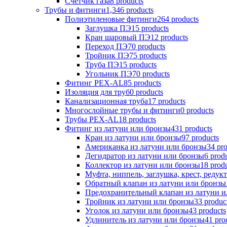
Счетчик газа
8 products
Трубы и фитинги
1,346 products
Полиэтиленовые фитинги
264 products
Заглушка ПЭ
15 products
Кран шаровый ПЭ
12 products
Переход ПЭ
70 products
Тройник ПЭ
75 products
Труба ПЭ
15 products
Угольник ПЭ
70 products
Фитинг PEX-AL
85 products
Изоляция для труб
0 products
Канализационная труба
17 products
Многослойные трубы и фитинги
0 products
Трубы PEX-AL
18 products
Фитинг из латуни или бронзы
431 products
Кран из латуни или бронзы
97 products
Американка из латуни или бронзы
34 pr
Дегидратор из латуни или бронзы
6 prod
Коллектор из латуни или бронзы
18 prod
Муфта, ниппель, заглушка, крест, редук
Обратный клапан из латуни или бронзы
Предохранительный клапан из латуни и
Тройник из латуни или бронзы
33 produc
Уголок из латуни или бронзы
43 products
Удлинитель из латуни или бронзы
41 pro