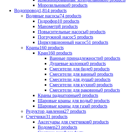
Морозильники
0 products
Водопровод
1,814 products
Водяные насосы
74 products
Гидрофор
10 products
Манометр
8 products
Повысительные насосы
0 products
Погружной насос
5 products
Циркуляционный насос
51 products
Краны
160 products
Кран
160 products
Ванные принадлежности
0 products
Душевые колонки
0 products
Смесители для биде
0 products
Смесители для ванны
0 products
Смесители для душа
0 products
Смесители для кухни
0 products
Смесители для раковины
0 products
Краны радиаторные
0 products
Шаровые краны для воды
0 products
Шаровые краны для газа
0 products
Редуктор давления
27 products
Счетчики
31 products
Аксесуары для счетчиков
0 products
Водомер
23 products