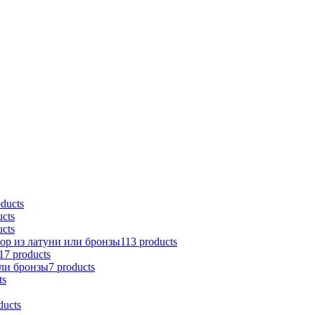
oducts
ucts
ucts
тор из латуни или бронзы
113 products
17 products
ли бронзы
7 products
ts
ducts