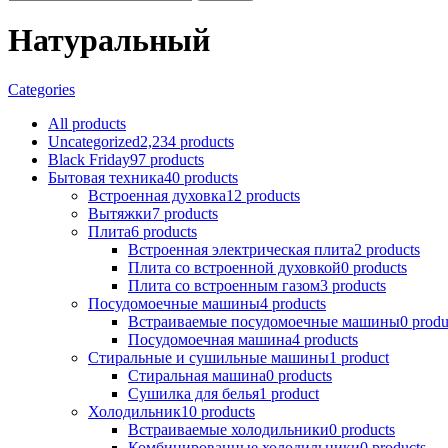
Натуральный
Categories
All
products
Uncategorized
2,234 products
Black Friday
97 products
Бытовая техника
40 products
Встроенная духовка
12 products
Вытяжки
7 products
Плита
6 products
Встроенная электрическая плита
2 products
Плита со встроенной духовкой
0 products
Плита со встроенным газом
3 products
Посудомоечные машины
4 products
Встраиваемые посудомоечные машины
0 produ
Посудомоечная машина
4 products
Стиральные и сушильные машины
1 product
Стиральная машина
0 products
Сушилка для белья
1 product
Холодильник
10 products
Встраиваемые холодильники
0 products
Комбинированные холодильники
0 products