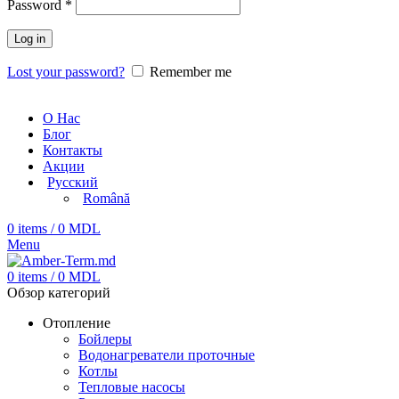
Password
*
Log in
Lost your password?
Remember me
О Нас
Блог
Контакты
Акции
Русский
Română
0
items
/
0
MDL
Menu
0
items
/
0
MDL
Обзор категорий
Отопление
Бойлеры
Водонагреватели проточные
Котлы
Тепловые насосы