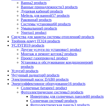
Ванна
2 products
Ванные принадлежности
3 products
Душевая кабина
0 products
Мебель для ванной
57 products
Раковина
0 products
Системы установки
60 products
Умывальник
6 products
Унитаз
1 product
Средства для защиты системы отопления
0 products
Тройник-хомут ПЭ
24 products
УСЛУГИ
19 products
Другие услуги по установке
1 product
Монтаж и ремонт котлов
2 products
Проект газопровода
1 product
Установка и обслуживание кондиционеров
6
products
Услуги
0 products
Чугунный радиатор
0 products
Электронный насос DAB
0 products
Энергоэффективное оборудование
16 products
Солнечные батареи
1 product
Фотоэлектрические системы
3 products
Инверторы для солнечных панэлей
0 products
Солнечная система
0 products
Фотоэлектрическая панель
3 products