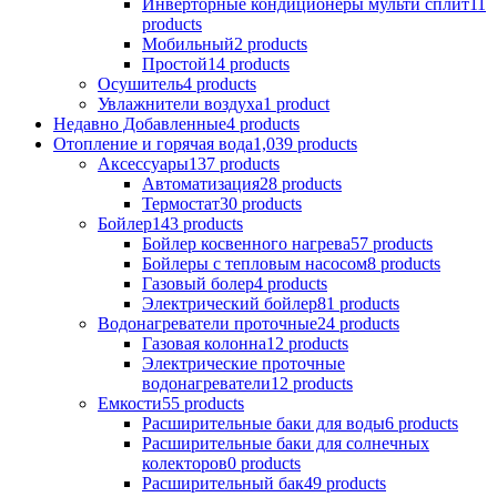
Инверторные кондиционеры мульти сплит
11
products
Мобильный
2 products
Простой
14 products
Осушитель
4 products
Увлажнители воздуха
1 product
Недавно Добавленные
4 products
Отопление и горячая вода
1,039 products
Аксессуары
137 products
Aвтоматизация
28 products
Термостат
30 products
Бойлер
143 products
Бойлер косвенного нагрева
57 products
Бойлеры с тепловым насосом
8 products
Газовый болер
4 products
Электрический бойлер
81 products
Водонагреватели проточные
24 products
Газовая колонна
12 products
Электрические проточные
водонагреватели
12 products
Емкости
55 products
Расширительные баки для воды
6 products
Расширительные баки для солнечных
колекторов
0 products
Расширительный бак
49 products