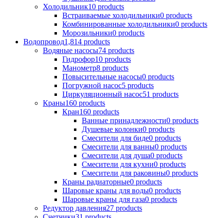
Холодильник
10 products
Встраиваемые холодильники
0 products
Комбинированные холодильники
0 products
Морозильники
0 products
Водопровод
1,814 products
Водяные насосы
74 products
Гидрофор
10 products
Манометр
8 products
Повысительные насосы
0 products
Погружной насос
5 products
Циркуляционный насос
51 products
Краны
160 products
Кран
160 products
Ванные принадлежности
0 products
Душевые колонки
0 products
Смесители для биде
0 products
Смесители для ванны
0 products
Смесители для душа
0 products
Смесители для кухни
0 products
Смесители для раковины
0 products
Краны радиаторные
0 products
Шаровые краны для воды
0 products
Шаровые краны для газа
0 products
Редуктор давления
27 products
Счетчики
31 products