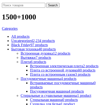
Search
1500+1000
Categories
All
products
Uncategorized
2,234 products
Black Friday
97 products
Бытовая техника
40 products
Встроенная духовка
12 products
Вытяжки
7 products
Плита
6 products
Встроенная электрическая плита
2 products
Плита со встроенной духовкой
0 products
Плита со встроенным газом
3 products
Посудомоечные машины
4 products
Встраиваемые посудомоечные машины
0
products
Посудомоечная машина
4 products
Стиральные и сушильные машины
1 product
Стиральная машина
0 products
Сушилка для белья
1 product