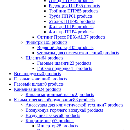
Отвод ППР
12 products
Редукция ППР
35 products
Тройник ППР
85 products
Труба ППР
61 products
Уголок ППР
95 products
Фильтр ППР
2 products
Фильтр ППР
4 products
Фитинг Пресс PEX-AL
37 products
Фильтры
105 products
Водяной фильтр
105 products
Фильтры для систем отопления
0 products
Шланги
64 products
Газовые шланги
23 products
Гибкая подводка
41 products
Все продукты
0 products
Газовые колонки
0 products
Газовый шланг
0 products
Канализация
24 products
Канализационный насос
2 products
Климатическое оборудование
83 products
Аксесуары для климатической техники
7 products
Воздуходув горячего воздуха
0 products
Воздушная завеса
8 products
Кондиционер
57 products
Инвертор
28 products