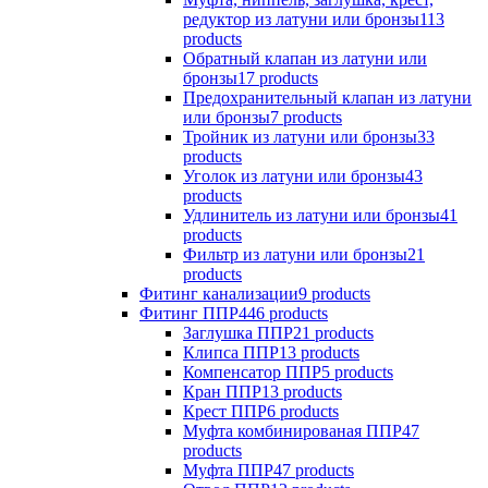
редуктор из латуни или бронзы
113
products
Обратный клапан из латуни или
бронзы
17 products
Предохранительный клапан из латуни
или бронзы
7 products
Тройник из латуни или бронзы
33
products
Уголок из латуни или бронзы
43
products
Удлинитель из латуни или бронзы
41
products
Фильтр из латуни или бронзы
21
products
Фитинг канализации
9 products
Фитинг ППР
446 products
Заглушка ППР
21 products
Клипса ППР
13 products
Компенсатор ППР
5 products
Кран ППР
13 products
Крест ППР
6 products
Муфта комбинированая ППР
47
products
Муфта ППР
47 products