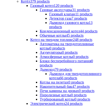
Котёл
379 products
Газовый котел
120 products
Газовые аксессуары
31 products
Газовый клапан
11 products
Детектор газа
7 products
Дымоход газового котла
13
products
Конденсационный котел
44 products
Обычные котлы
45 products
Котел на твердом топливе
248 products
Автоматика на твердотопливные
котлы
0 products
Акумуляторы
0 products
Атмосферные котлы
0 products
Блоки бесперебойного питания
0
products
Дымоход
79 products
Дымоход для твердотопливного
котела
66 products
Котлы на пелетах
0 products
Накопительный бак
47 products
Печи камины на дровах
0 products
Пиролизные котлы
0 products
Турбированый котлы
0 products
Электрический котел
24 products