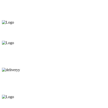
СЕРВИС ЦЕНТР НА ЧЕКАНАХ.
ОБСЛУЖИВАЕМ И НА
ДОМУ
ПРЕДЛАГАЕМ ВСЁ В РАССРОЧКУ НА
12 МЕСЯЦЕВ ПОД 0%
КАЧЕСТВЕННАЯ КОНСУЛЬТАЦИЯ
В МАГАЗИНЕ И ПО
ТЕЛЕФОНУ
БЕСПЛАТНАЯ ДОСТАВКА.
НАЙДЕМ КАЧЕСТВЕННОГО
МОНТАЖНИКА
ЕВРОПЕЙСКИЙ ТОВАР.
ГАРАНТИЯ ДО 6 МЕСЯЦЕВ.