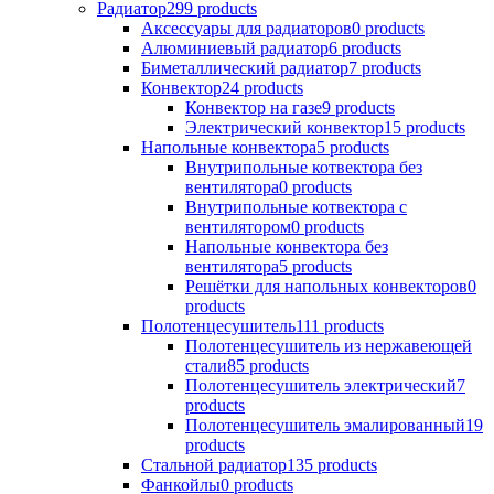
Радиатор
299 products
Аксессуары для радиаторов
0 products
Алюминиевый радиатор
6 products
Биметаллический радиатор
7 products
Конвектор
24 products
Конвектор на газе
9 products
Электрический конвектор
15 products
Напольные конвектора
5 products
Внутрипольные котвектора без
вентилятора
0 products
Внутрипольные котвектора с
вентилятором
0 products
Напольные конвектора без
вентилятора
5 products
Решётки для напольных конвекторов
0
products
Полотенцесушитель
111 products
Полотенцесушитель из нержавеющей
стали
85 products
Полотенцесушитель электрический
7
products
Полотенцесушитель эмалированный
19
products
Стальной радиатор
135 products
Фанкойлы
0 products