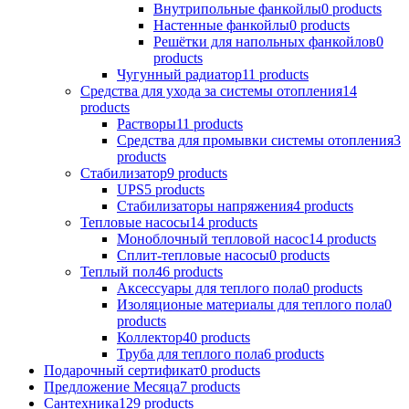
Внутрипольные фанкойлы
0 products
Настенные фанкойлы
0 products
Решётки для напольных фанкойлов
0
products
Чугунный радиатор
11 products
Средства для ухода за системы отопления
14
products
Растворы
11 products
Средства для промывки системы отопления
3
products
Стабилизатор
9 products
UPS
5 products
Стабилизаторы напряжения
4 products
Тепловые насосы
14 products
Моноблочный тепловой насос
14 products
Сплит-тепловые насосы
0 products
Теплый пол
46 products
Аксессуары для теплого пола
0 products
Изоляционые материалы для теплого пола
0
products
Коллектор
40 products
Труба для теплого пола
6 products
Подарочный сертификат
0 products
Предложение Месяца
7 products
Сантехника
129 products