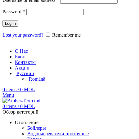
Username or email address
*
Password
*
Log in
Lost your password?
Remember me
О Нас
Блог
Контакты
Акции
Русский
Română
0
items
/
0
MDL
Menu
0
items
/
0
MDL
Обзор категорий
Отопление
Бойлеры
Водонагреватели проточные