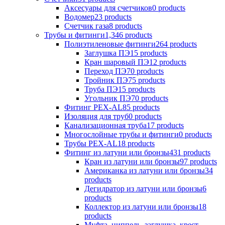
Аксесуары для счетчиков
0 products
Водомер
23 products
Счетчик газа
8 products
Трубы и фитинги
1,346 products
Полиэтиленовые фитинги
264 products
Заглушка ПЭ
15 products
Кран шаровый ПЭ
12 products
Переход ПЭ
70 products
Тройник ПЭ
75 products
Труба ПЭ
15 products
Угольник ПЭ
70 products
Фитинг PEX-AL
85 products
Изоляция для труб
0 products
Канализационная труба
17 products
Многослойные трубы и фитинги
0 products
Трубы PEX-AL
18 products
Фитинг из латуни или бронзы
431 products
Кран из латуни или бронзы
97 products
Американка из латуни или бронзы
34
products
Дегидратор из латуни или бронзы
6
products
Коллектор из латуни или бронзы
18
products
Муфта, ниппель, заглушка, крест,