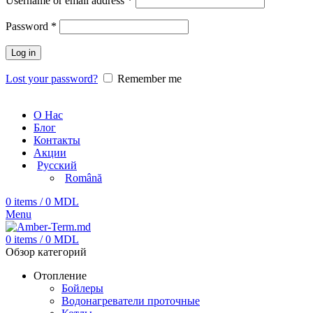
Username or email address
*
Password
*
Log in
Lost your password?
Remember me
О Нас
Блог
Контакты
Акции
Русский
Română
0
items
/
0
MDL
Menu
0
items
/
0
MDL
Обзор категорий
Отопление
Бойлеры
Водонагреватели проточные