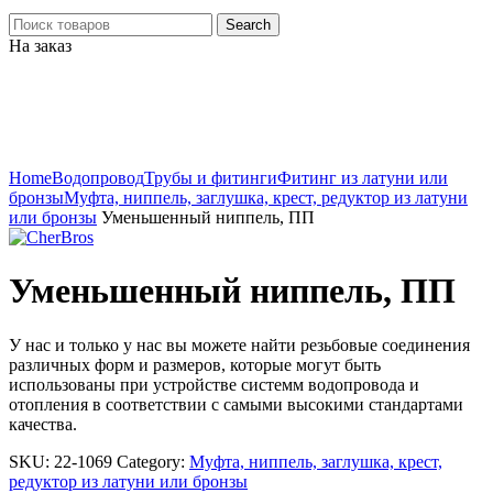
Search
На заказ
Click to enlarge
Home
Водопровод
Трубы и фитинги
Фитинг из латуни или
бронзы
Муфта, ниппель, заглушка, крест, редуктор из латуни
или бронзы
Уменьшенный ниппель, ПП
Уменьшенный ниппель, ПП
У нас и только у нас вы можете найти резьбовые соединения
различных форм и размеров, которые могут быть
использованы при устройстве системм водопровода и
отопления в соответствии с самыми высокими стандартами
качества.
SKU:
22-1069
Category:
Муфта, ниппель, заглушка, крест,
редуктор из латуни или бронзы