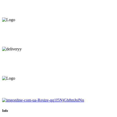
ПРЕДЛАГАЕМ ВСЁ В РАССРОЧКУ НА
12 МЕСЯЦЕВ ПОД 0%
КАЧЕСТВЕННАЯ КОНСУЛЬТАЦИЯ
В МАГАЗИНЕ И ПО
ТЕЛЕФОНУ
БЕСПЛАТНАЯ ДОСТАВКА.
НАЙДЕМ КАЧЕСТВЕННОГО
МОНТАЖНИКА
ЕВРОПЕЙСКИЙ ТОВАР.
ГАРАНТИЯ ДО 6 МЕСЯЦЕВ.
Info