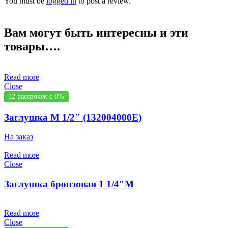
You must be
logged in
to post a review.
Вам могут быть интересны и эти
товары….
Read more
Close
12 рассрочек с 0%
Заглушка M 1/2″ (132004000E)
На заказ
Read more
Close
Заглушка бронзовая 1 1/4″М
Read more
Close