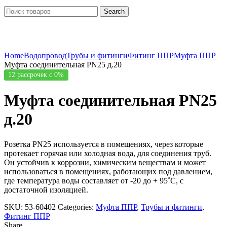
Search
Click to enlarge
Home
Водопровод
Трубы и фитинги
Фитинг ППР
Муфта ППР
Муфта соединительная PN25 д.20
12 рассрочек с 0%
Муфта соединительная PN25
д.20
Розетка PN25 используется в помещениях, через которые
протекает горячая или холодная вода, для соединения труб.
Он устойчив к коррозии, химическим веществам и может
использоваться в помещениях, работающих под давлением,
где температура воды составляет от -20 до + 95˚C, с
достаточной изоляцией.
SKU:
53-60402
Categories:
Муфта ППР
,
Трубы и фитинги
,
Фитинг ППР
Share