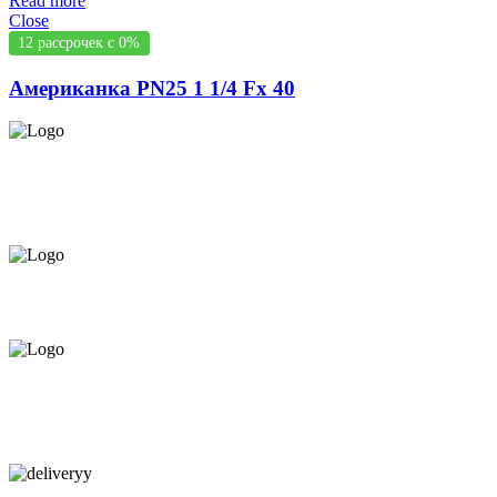
Read more
Close
12 рассрочек с 0%
Американка PN25 1 1/4 Fx 40
СЕРВИС ЦЕНТР НА ЧЕКАНАХ.
ОБСЛУЖИВАЕМ И НА
ДОМУ
ПРЕДЛАГАЕМ ВСЁ В РАССРОЧКУ НА
12 МЕСЯЦЕВ ПОД 0%
КАЧЕСТВЕННАЯ КОНСУЛЬТАЦИЯ
В МАГАЗИНЕ И ПО
ТЕЛЕФОНУ