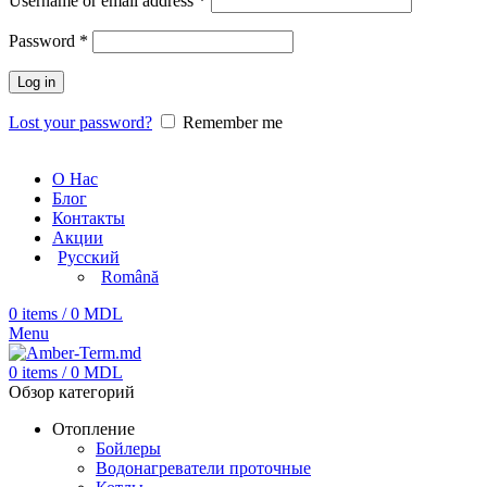
Username or email address
*
Password
*
Log in
Lost your password?
Remember me
О Нас
Блог
Контакты
Акции
Русский
Română
0
items
/
0
MDL
Menu
0
items
/
0
MDL
Обзор категорий
Отопление
Бойлеры
Водонагреватели проточные