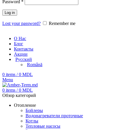
Password
*
Log in
Lost your password?
Remember me
О Нас
Блог
Контакты
Акции
Русский
Română
0
items
/
0
MDL
Menu
0
items
/
0
MDL
Обзор категорий
Отопление
Бойлеры
Водонагреватели проточные
Котлы
Тепловые насосы