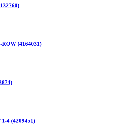
132760)
4-ROW (4164031)
3874)
1-4 (4209451)