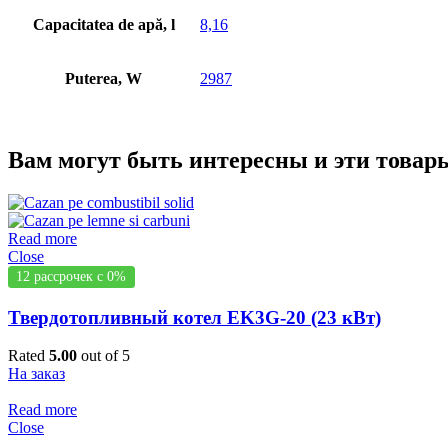
Capacitatea de apă, l
8,16
Puterea, W
2987
Вам могут быть интересны и эти това
Read more
Close
12 рассрочек с 0%
Твердотопливный котел EK3G-20 (23 кВт)
Rated
5.00
out of 5
На заказ
Read more
Close