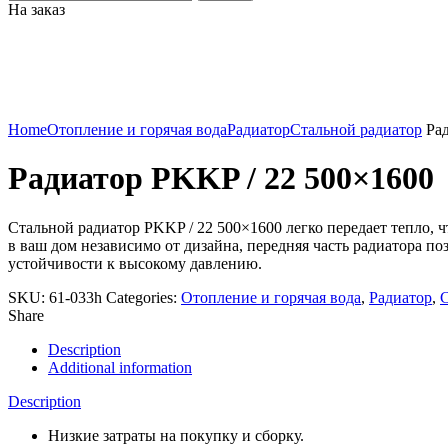
На заказ
Click to enlarge
Home
Отопление и горячая вода
Радиатор
Стальной радиатор
Рад
Радиатор PKKP / 22 500×1600
Стальной радиатор PKKP / 22 500×1600 легко передает тепло,
в ваш дом независимо от дизайна, передняя часть радиатора п
устойчивости к высокому давлению.
SKU:
61-033h
Categories:
Отопление и горячая вода
,
Радиатор
,
С
Share
Description
Additional information
Description
Низкие затраты на покупку и сборку.