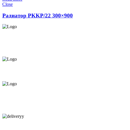
Close
Радиатор PKKP/22 300×900
СЕРВИС ЦЕНТР НА ЧЕКАНАХ.
ОБСЛУЖИВАЕМ И НА
ДОМУ
ПРЕДЛАГАЕМ ВСЁ В РАССРОЧКУ НА
12 МЕСЯЦЕВ ПОД 0%
КАЧЕСТВЕННАЯ КОНСУЛЬТАЦИЯ
В МАГАЗИНЕ И ПО
ТЕЛЕФОНУ
БЕСПЛАТНАЯ ДОСТАВКА.
НАЙДЕМ КАЧЕСТВЕННОГО