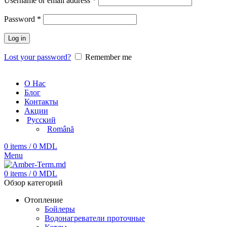
Username or email address
*
Password
*
Log in
Lost your password?
Remember me
О Нас
Блог
Контакты
Акции
Русский
Română
0
items
/
0
MDL
Menu
0
items
/
0
MDL
Обзор категорий
Отопление
Бойлеры
Водонагреватели проточные