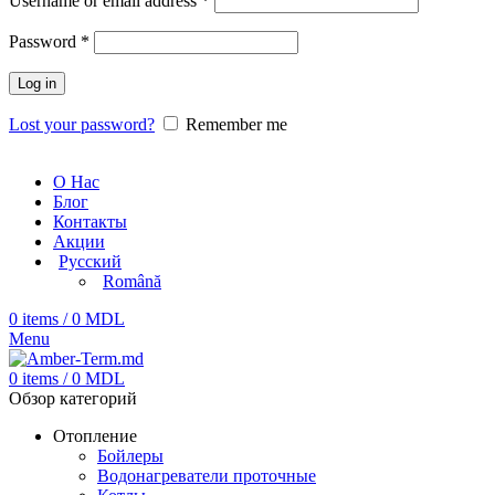
Username or email address
*
Password
*
Log in
Lost your password?
Remember me
О Нас
Блог
Контакты
Акции
Русский
Română
0
items
/
0
MDL
Menu
0
items
/
0
MDL
Обзор категорий
Отопление
Бойлеры
Водонагреватели проточные