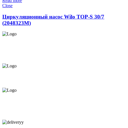
Read more
Close
Циркуляционный насос Wilo TOP-S 30/7
(2048323М)
СЕРВИС ЦЕНТР НА ЧЕКАНАХ.
ОБСЛУЖИВАЕМ И НА
ДОМУ
ПРЕДЛАГАЕМ ВСЁ В РАССРОЧКУ НА
12 МЕСЯЦЕВ ПОД 0%
КАЧЕСТВЕННАЯ КОНСУЛЬТАЦИЯ
В МАГАЗИНЕ И ПО
ТЕЛЕФОНУ