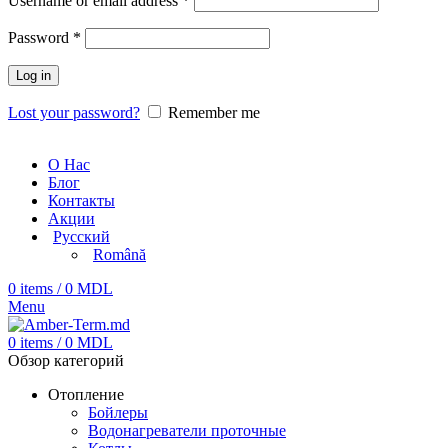
Username or email address
*
Password
*
Log in
Lost your password?
Remember me
О Нас
Блог
Контакты
Акции
Русский
Română
0
items
/
0
MDL
Menu
0
items
/
0
MDL
Обзор категорий
Отопление
Бойлеры
Водонагреватели проточные