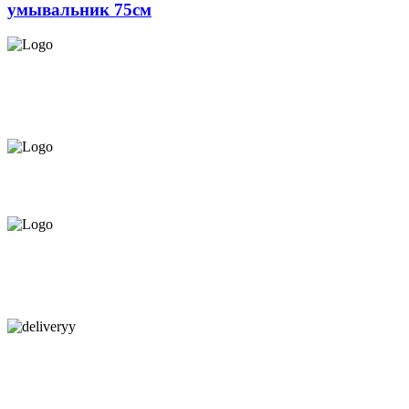
умывальник 75см
СЕРВИС ЦЕНТР НА ЧЕКАНАХ.
ОБСЛУЖИВАЕМ И НА
ДОМУ
ПРЕДЛАГАЕМ ВСЁ В РАССРОЧКУ НА
12 МЕСЯЦЕВ ПОД 0%
КАЧЕСТВЕННАЯ КОНСУЛЬТАЦИЯ
В МАГАЗИНЕ И ПО
ТЕЛЕФОНУ
БЕСПЛАТНАЯ ДОСТАВКА.
НАЙДЕМ КАЧЕСТВЕННОГО
МОНТАЖНИКА