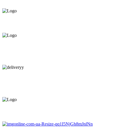
ПРЕДЛАГАЕМ ВСЁ В РАССРОЧКУ НА
12 МЕСЯЦЕВ ПОД 0%
КАЧЕСТВЕННАЯ КОНСУЛЬТАЦИЯ
В МАГАЗИНЕ И ПО
ТЕЛЕФОНУ
БЕСПЛАТНАЯ ДОСТАВКА.
НАЙДЕМ КАЧЕСТВЕННОГО
МОНТАЖНИКА
ЕВРОПЕЙСКИЙ ТОВАР.
ГАРАНТИЯ ДО 6 МЕСЯЦЕВ.