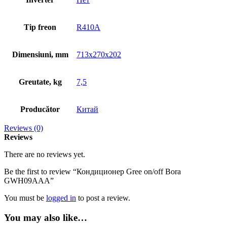
Tip freon
R410A
Dimensiuni, mm
713x270x202
Greutate, kg
7,5
Producător
Китай
Reviews (0)
Reviews
There are no reviews yet.
Be the first to review “Кондиционер Gree on/off Bora
GWH09AAA”
You must be
logged in
to post a review.
You may also like…