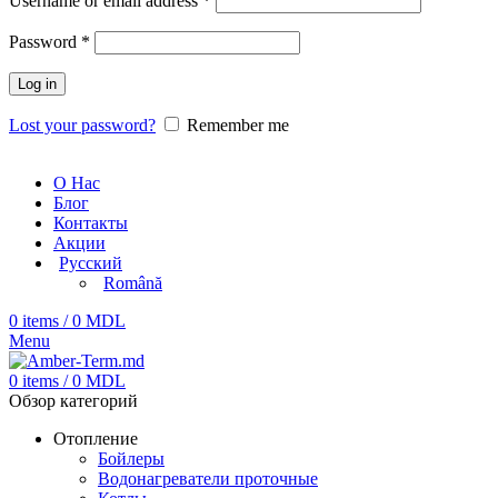
Username or email address
*
Password
*
Log in
Lost your password?
Remember me
О Нас
Блог
Контакты
Акции
Русский
Română
0
items
/
0
MDL
Menu
0
items
/
0
MDL
Обзор категорий
Отопление
Бойлеры
Водонагреватели проточные