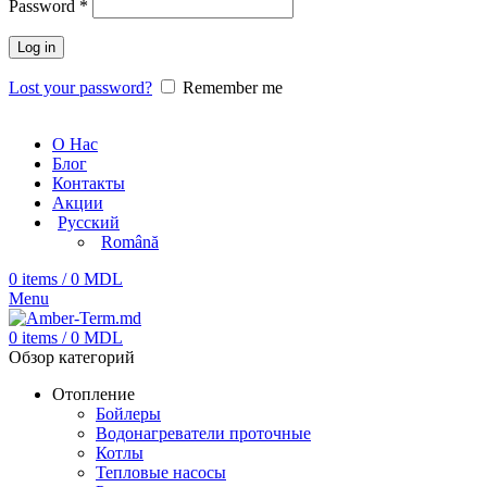
Password
*
Log in
Lost your password?
Remember me
О Нас
Блог
Контакты
Акции
Русский
Română
0
items
/
0
MDL
Menu
0
items
/
0
MDL
Обзор категорий
Отопление
Бойлеры
Водонагреватели проточные
Котлы
Тепловые насосы