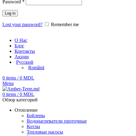
Password
*
Log in
Lost your password?
Remember me
О Нас
Блог
Контакты
Акции
Русский
Română
0
items
/
0
MDL
Menu
0
items
/
0
MDL
Обзор категорий
Отопление
Бойлеры
Водонагреватели проточные
Котлы
Тепловые насосы