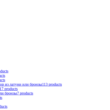
oducts
ucts
ucts
тор из латуни или бронзы
113 products
17 products
ли бронзы
7 products
ts
ducts