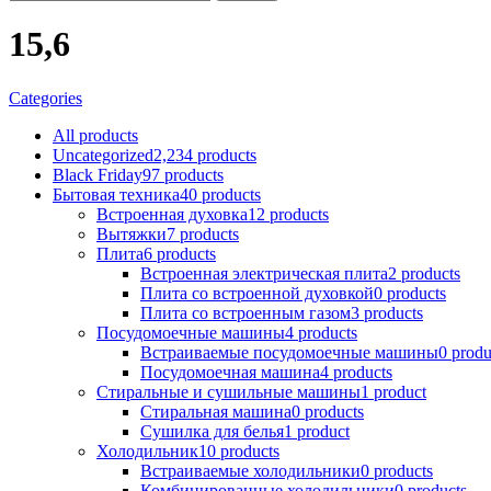
15,6
Categories
All
products
Uncategorized
2,234 products
Black Friday
97 products
Бытовая техника
40 products
Встроенная духовка
12 products
Вытяжки
7 products
Плита
6 products
Встроенная электрическая плита
2 products
Плита со встроенной духовкой
0 products
Плита со встроенным газом
3 products
Посудомоечные машины
4 products
Встраиваемые посудомоечные машины
0 produ
Посудомоечная машина
4 products
Стиральные и сушильные машины
1 product
Стиральная машина
0 products
Сушилка для белья
1 product
Холодильник
10 products
Встраиваемые холодильники
0 products
Комбинированные холодильники
0 products