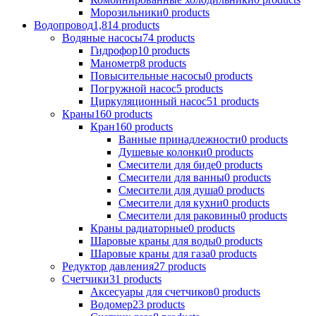
Морозильники
0 products
Водопровод
1,814 products
Водяные насосы
74 products
Гидрофор
10 products
Манометр
8 products
Повысительные насосы
0 products
Погружной насос
5 products
Циркуляционный насос
51 products
Краны
160 products
Кран
160 products
Ванные принадлежности
0 products
Душевые колонки
0 products
Смесители для биде
0 products
Смесители для ванны
0 products
Смесители для душа
0 products
Смесители для кухни
0 products
Смесители для раковины
0 products
Краны радиаторные
0 products
Шаровые краны для воды
0 products
Шаровые краны для газа
0 products
Редуктор давления
27 products
Счетчики
31 products
Аксесуары для счетчиков
0 products
Водомер
23 products