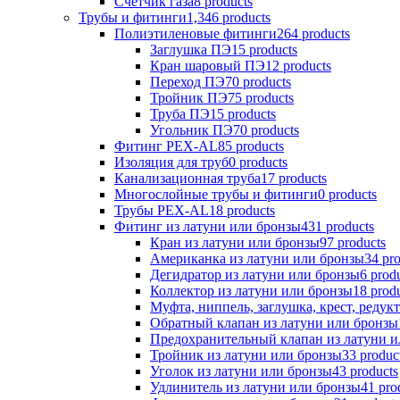
Счетчик газа
8 products
Трубы и фитинги
1,346 products
Полиэтиленовые фитинги
264 products
Заглушка ПЭ
15 products
Кран шаровый ПЭ
12 products
Переход ПЭ
70 products
Тройник ПЭ
75 products
Труба ПЭ
15 products
Угольник ПЭ
70 products
Фитинг PEX-AL
85 products
Изоляция для труб
0 products
Канализационная труба
17 products
Многослойные трубы и фитинги
0 products
Трубы PEX-AL
18 products
Фитинг из латуни или бронзы
431 products
Кран из латуни или бронзы
97 products
Американка из латуни или бронзы
34 pr
Дегидратор из латуни или бронзы
6 prod
Коллектор из латуни или бронзы
18 prod
Муфта, ниппель, заглушка, крест, редук
Обратный клапан из латуни или бронзы
Предохранительный клапан из латуни и
Тройник из латуни или бронзы
33 produc
Уголок из латуни или бронзы
43 products
Удлинитель из латуни или бронзы
41 pro