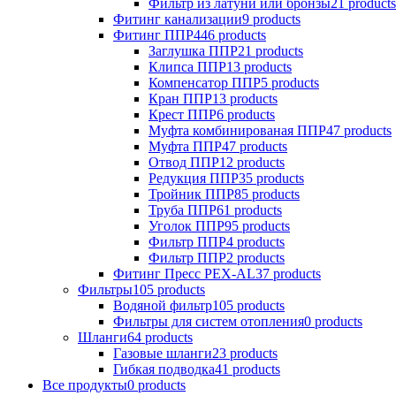
Фильтр из латуни или бронзы
21 products
Фитинг канализации
9 products
Фитинг ППР
446 products
Заглушка ППР
21 products
Клипса ППР
13 products
Компенсатор ППР
5 products
Кран ППР
13 products
Крест ППР
6 products
Муфта комбинированая ППР
47 products
Муфта ППР
47 products
Отвод ППР
12 products
Редукция ППР
35 products
Тройник ППР
85 products
Труба ППР
61 products
Уголок ППР
95 products
Фильтр ППР
4 products
Фильтр ППР
2 products
Фитинг Пресс PEX-AL
37 products
Фильтры
105 products
Водяной фильтр
105 products
Фильтры для систем отопления
0 products
Шланги
64 products
Газовые шланги
23 products
Гибкая подводка
41 products
Все продукты
0 products