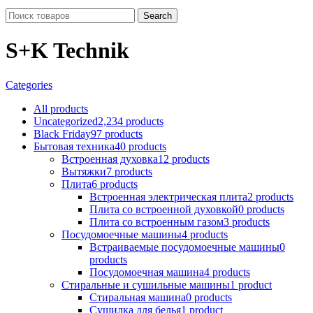
Search
S+K Technik
Categories
All
products
Uncategorized
2,234 products
Black Friday
97 products
Бытовая техника
40 products
Встроенная духовка
12 products
Вытяжки
7 products
Плита
6 products
Встроенная электрическая плита
2 products
Плита со встроенной духовкой
0 products
Плита со встроенным газом
3 products
Посудомоечные машины
4 products
Встраиваемые посудомоечные машины
0
products
Посудомоечная машина
4 products
Стиральные и сушильные машины
1 product
Стиральная машина
0 products
Сушилка для белья
1 product