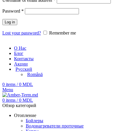
Username or email address
*
Password
*
Log in
Lost your password?
Remember me
О Нас
Блог
Контакты
Акции
Русский
Română
0
items
/
0
MDL
Menu
0
items
/
0
MDL
Обзор категорий
Отопление
Бойлеры
Водонагреватели проточные