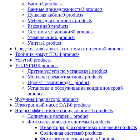
Ванна
2 products
Ванные принадлежности
3 products
Душевая кабина
0 products
Мебель для ванной
57 products
Раковина
0 products
Системы установки
60 products
Умывальник
6 products
Унитаз
1 product
Средства для защиты системы отопления
0 products
Тройник-хомут ПЭ
24 products
Услуги
0 products
УСЛУГИ
19 products
Другие услуги по установке
1 product
Монтаж и ремонт котлов
2 products
Проект газопровода
1 product
Установка и обслуживание кондиционеров
6
products
Чугунный радиатор
0 products
Электронный насос DAB
0 products
Энергоэффективное оборудование
16 products
Солнечные батареи
1 product
Фотоэлектрические системы
3 products
Инверторы для солнечных панэлей
0 products
Солнечная система
0 products
Фотоэлектрическая панель
3 products