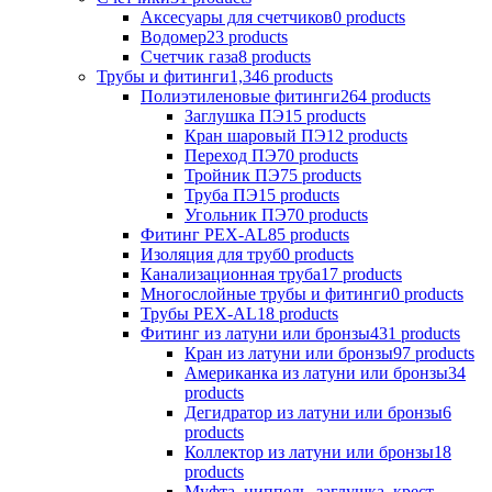
Аксесуары для счетчиков
0 products
Водомер
23 products
Счетчик газа
8 products
Трубы и фитинги
1,346 products
Полиэтиленовые фитинги
264 products
Заглушка ПЭ
15 products
Кран шаровый ПЭ
12 products
Переход ПЭ
70 products
Тройник ПЭ
75 products
Труба ПЭ
15 products
Угольник ПЭ
70 products
Фитинг PEX-AL
85 products
Изоляция для труб
0 products
Канализационная труба
17 products
Многослойные трубы и фитинги
0 products
Трубы PEX-AL
18 products
Фитинг из латуни или бронзы
431 products
Кран из латуни или бронзы
97 products
Американка из латуни или бронзы
34
products
Дегидратор из латуни или бронзы
6
products
Коллектор из латуни или бронзы
18
products
Муфта, ниппель, заглушка, крест,