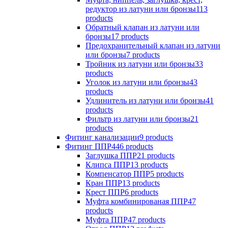
редуктор из латуни или бронзы
113
products
Обратный клапан из латуни или
бронзы
17 products
Предохранительный клапан из латуни
или бронзы
7 products
Тройник из латуни или бронзы
33
products
Уголок из латуни или бронзы
43
products
Удлинитель из латуни или бронзы
41
products
Фильтр из латуни или бронзы
21
products
Фитинг канализации
9 products
Фитинг ППР
446 products
Заглушка ППР
21 products
Клипса ППР
13 products
Компенсатор ППР
5 products
Кран ППР
13 products
Крест ППР
6 products
Муфта комбинированая ППР
47
products
Муфта ППР
47 products