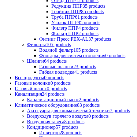
Отвод ППР
12 products
Редукция ППР
35 products
Тройник ППР
85 products
Труба ППР
61 products
Уголок ППР
95 products
Фильтр ППР
4 products
Фильтр ППР
2 products
Фитинг Пресс PEX-AL
37 products
Фильтры
105 products
Водяной фильтр
105 products
Фильтры для систем отопления
0 products
Шланги
64 products
Газовые шланги
23 products
Гибкая подводка
41 products
Все продукты
0 products
Газовые колонки
0 products
Газовый шланг
0 products
Канализация
24 products
Канализационный насос
2 products
Климатическое оборудование
83 products
Аксесуары для климатической техники
7 products
Воздуходув горячего воздуха
0 products
Воздушная завеса
8 products
Кондиционер
57 products
Инвертор
28 products