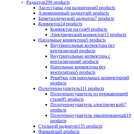
Радиатор
299 products
Аксессуары для радиаторов
0 products
Алюминиевый радиатор
6 products
Биметаллический радиатор
7 products
Конвектор
24 products
Конвектор на газе
9 products
Электрический конвектор
15 products
Напольные конвектора
5 products
Внутрипольные котвектора без
вентилятора
0 products
Внутрипольные котвектора с
вентилятором
0 products
Напольные конвектора без
вентилятора
5 products
Решётки для напольных конвекторов
0
products
Полотенцесушитель
111 products
Полотенцесушитель из нержавеющей
стали
85 products
Полотенцесушитель электрический
7
products
Полотенцесушитель эмалированный
19
products
Стальной радиатор
135 products
Фанкойлы
0 products