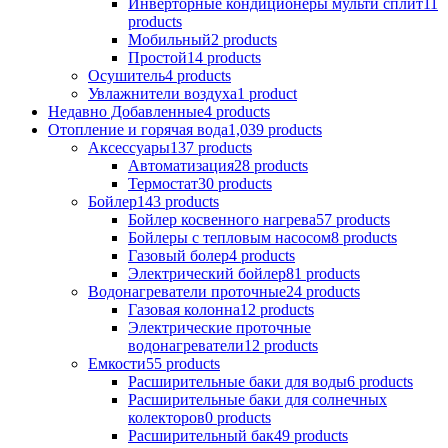
Инверторные кондиционеры мульти сплит
11
products
Мобильный
2 products
Простой
14 products
Осушитель
4 products
Увлажнители воздуха
1 product
Недавно Добавленные
4 products
Отопление и горячая вода
1,039 products
Аксессуары
137 products
Aвтоматизация
28 products
Термостат
30 products
Бойлер
143 products
Бойлер косвенного нагрева
57 products
Бойлеры с тепловым насосом
8 products
Газовый болер
4 products
Электрический бойлер
81 products
Водонагреватели проточные
24 products
Газовая колонна
12 products
Электрические проточные
водонагреватели
12 products
Емкости
55 products
Расширительные баки для воды
6 products
Расширительные баки для солнечных
колекторов
0 products
Расширительный бак
49 products