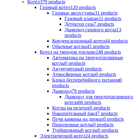
Котёл
379 products
Газовый котел
120 products
Газовые аксессуары
31 products
Газовый клапан
11 products
Детектор газа
7 products
Дымоход газового котла
13
products
Конденсационный котел
44 products
Обычные котлы
45 products
Котел на твердом топливе
248 products
Автоматика на твердотопливные
котлы
0 products
Акумуляторы
0 products
Атмосферные котлы
0 products
Блоки бесперебойного питания
0
products
Дымоход
79 products
Дымоход для твердотопливного
котела
66 products
Котлы на пелетах
0 products
Накопительный бак
47 products
Печи камины на дровах
0 products
Пиролизные котлы
0 products
Турбированый котлы
0 products
Электрический котел
24 products