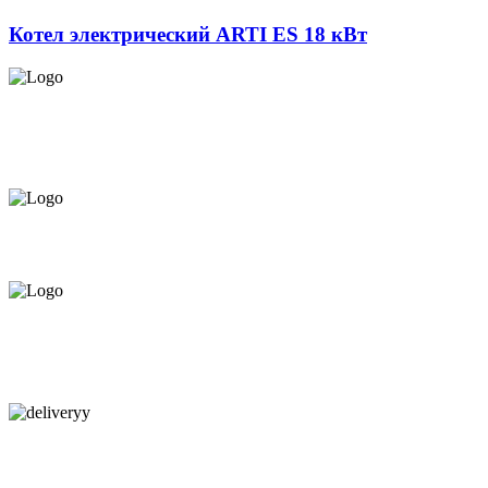
Котел электрический ARTI ES 18 кВт
СЕРВИС ЦЕНТР НА ЧЕКАНАХ.
ОБСЛУЖИВАЕМ И НА
ДОМУ
ПРЕДЛАГАЕМ ВСЁ В РАССРОЧКУ НА
12 МЕСЯЦЕВ ПОД 0%
КАЧЕСТВЕННАЯ КОНСУЛЬТАЦИЯ
В МАГАЗИНЕ И ПО
ТЕЛЕФОНУ
БЕСПЛАТНАЯ ДОСТАВКА.
НАЙДЕМ КАЧЕСТВЕННОГО