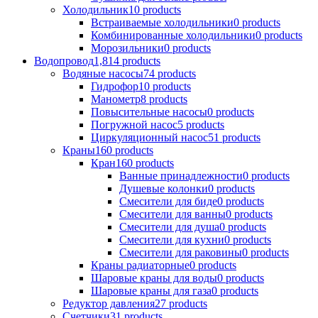
Холодильник
10 products
Встраиваемые холодильники
0 products
Комбинированные холодильники
0 products
Морозильники
0 products
Водопровод
1,814 products
Водяные насосы
74 products
Гидрофор
10 products
Манометр
8 products
Повысительные насосы
0 products
Погружной насос
5 products
Циркуляционный насос
51 products
Краны
160 products
Кран
160 products
Ванные принадлежности
0 products
Душевые колонки
0 products
Смесители для биде
0 products
Смесители для ванны
0 products
Смесители для душа
0 products
Смесители для кухни
0 products
Смесители для раковины
0 products
Краны радиаторные
0 products
Шаровые краны для воды
0 products
Шаровые краны для газа
0 products
Редуктор давления
27 products
Счетчики
31 products