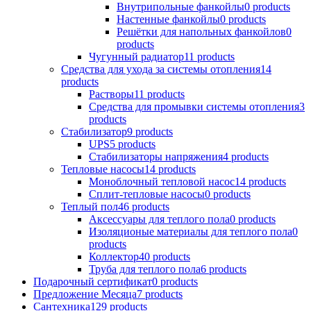
Внутрипольные фанкойлы
0 products
Настенные фанкойлы
0 products
Решётки для напольных фанкойлов
0
products
Чугунный радиатор
11 products
Средства для ухода за системы отопления
14
products
Растворы
11 products
Средства для промывки системы отопления
3
products
Стабилизатор
9 products
UPS
5 products
Стабилизаторы напряжения
4 products
Тепловые насосы
14 products
Моноблочный тепловой насос
14 products
Сплит-тепловые насосы
0 products
Теплый пол
46 products
Аксессуары для теплого пола
0 products
Изоляционые материалы для теплого пола
0
products
Коллектор
40 products
Труба для теплого пола
6 products
Подарочный сертификат
0 products
Предложение Месяца
7 products
Сантехника
129 products