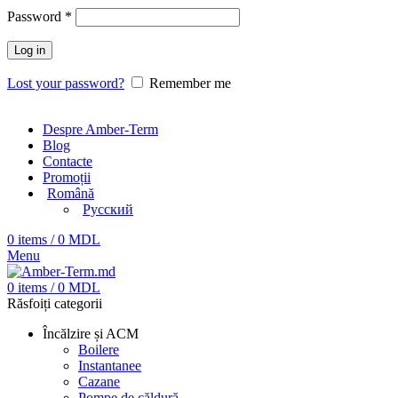
Password
*
Log in
Lost your password?
Remember me
Despre Amber-Term
Blog
Contacte
Promoții
Română
Русский
0
items
/
0
MDL
Menu
0
items
/
0
MDL
Răsfoiți categorii
Încălzire și ACM
Boilere
Instantanee
Cazane
Pompe de căldură