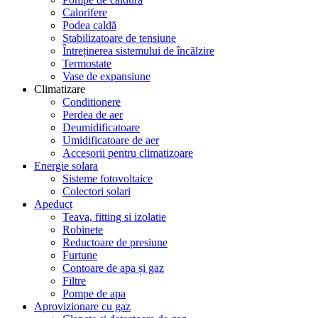
Calorifere
Podea caldă
Stabilizatoare de tensiune
Întreținerea sistemului de încălzire
Termostate
Vase de expansiune
Climatizare
Conditionere
Perdea de aer
Deumidificatoare
Umidificatoare de aer
Accesorii pentru climatizoare
Energie solara
Sisteme fotovoltaice
Colectori solari
Apeduct
Teava, fitting si izolatie
Robinete
Reductoare de presiune
Furtune
Contoare de apa și gaz
Filtre
Pompe de apa
Aprovizionare cu gaz