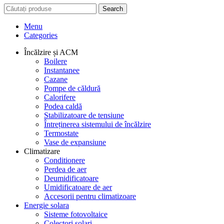
Search
Menu
Categories
Încălzire și ACM
Boilere
Instantanee
Cazane
Pompe de căldură
Calorifere
Podea caldă
Stabilizatoare de tensiune
Întreținerea sistemului de încălzire
Termostate
Vase de expansiune
Climatizare
Conditionere
Perdea de aer
Deumidificatoare
Umidificatoare de aer
Accesorii pentru climatizoare
Energie solara
Sisteme fotovoltaice
Colectori solari