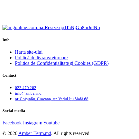
Calitate garantată.
Garanție până la 6 ani.
Info
Harta site-ului
Politică de livrare/returnare
Politica de Confidențialitate și Cookies (GDPR)
Contact
022 470 202
info@amber.md
or. Chișinău, Ciocana, str. Vadul lui Vodă 68
Social media
Facebook
Instagram
Youtube
© 2026
Amber-Term.md
. All rights reserved