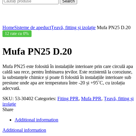
Search
Click to enlarge
Home
Sisteme de apeduct
Țeavă, fitting și izolație
Mufa PN25 D.20
12 rate cu 0%
Mufa PN25 D.20
Mufa PN25 este folosită în instalațiile interioare prin care circulă apa
caldă sau rece, pentru îmbinarea țevilor. Este rezistentă la coroziune,
la substanțele chimice și poate fi folosită în instalațiile interioare sub
presiune unde apa are temperatura între -20 și +95˚C, cu izolația
adecvată.
SKU:
53-30402
Categories:
Fiting PPR
,
Mufa PPR
,
Țeavă, fitting și
izolație
Share
Additional information
Additional information