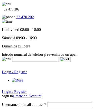
22 470 202
22 470 202
Luni-vineri 08:00 - 18:00
Sâmbătă 09:00 - 16:00
Duminica zi libera
Introdu numarul de telefon și revenim cu un apel!
Echipamente termo-hidro-sanitare în
12 rate cu 0% dobândă
.
Garanție până la 6 ani!
Login / Register
Echipamente termo-hidro-sanitare în
12 rate cu 0% dobândă
. Garanție până la 6 ani!
Login / Register
Sign in
Create an Account
Username or email address
*