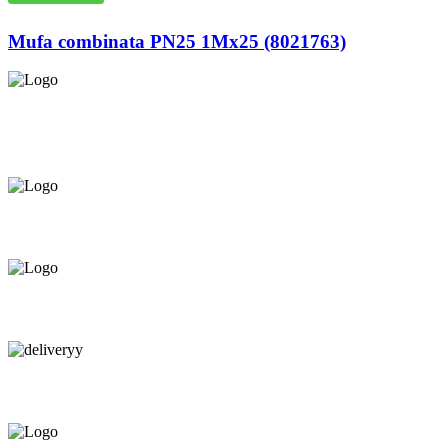
Mufa combinata PN25 1Mx25 (8021763)
Asigurăm instalatori. servicii de
mentenanță și profilaxie
la
domiciliu
Oferim orice produs în
12 rate cu 0% dobândă
Consultanță tehnică
prin telefon și în Showroom Ciocana.
Livrare gratuită.
Service centru ciocana.