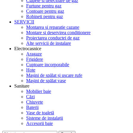
Clapete si detectoare de gaz
Furtune pentru gaz
Contoare pentru gaz
Robineti pentru gaz
SERVICII
Montarea si reparatie cazane
Montare si deservirea conditionere
Proiectarea conductei de gaz
Alte servicii de instalare
Electrocasnice
Aragaze
Frigidere
Cuptoare incorporabile
Hote
Mașini de spălat și uscare rufe
Mașini de spălat vase
Sanitare
Mobilier baie
Căzi
Chiuvete
Baterii
Vase de toaletă
Sisteme de instalații
Accesorii baie